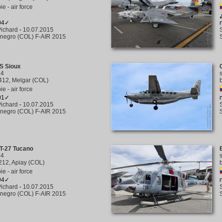
e - air force
204✓
ichard
-
10.07.2015
negro (COL) F-AIR 2015
S Sioux
14
412, Melgar (COL)
e - air force
201✓
ichard
-
10.07.2015
negro (COL) F-AIR 2015
T-27 Tucano
54
212, Apiay (COL)
e - air force
194✓
ichard
-
10.07.2015
negro (COL) F-AIR 2015