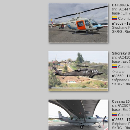
Bell 206B-
sn
:
FAC44
base
:
EHFA
Colombi
n°8658 - 
Stéphane P
SKRG
:
Rio
Sikorsky 
sn
:
FAC41
base
:
Esc 
Colombi
☆☆☆☆
n°8660 - 1
Stéphane P
SKRG
:
Rio
Cessna 20
sn
:
FAC50
base
:
Esc 
Colombi
n°8668 - 
Stéphane P
SKRG
:
Rio