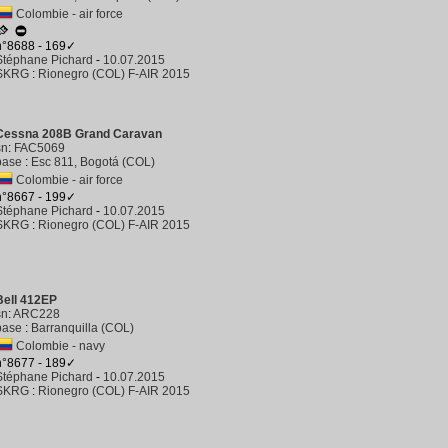
Colombie - air force
n°8688 - 169✓
Stéphane Pichard
-
10.07.2015
SKRG
:
Rionegro (COL) F-AIR 2015
Cessna 208B Grand Caravan
sn
:
FAC5069
base
:
Esc 811, Bogotá (COL)
Colombie - air force
n°8667 - 199✓
Stéphane Pichard
-
10.07.2015
SKRG
:
Rionegro (COL) F-AIR 2015
Bell 412EP
sn
:
ARC228
base
:
Barranquilla (COL)
Colombie - navy
n°8677 - 189✓
Stéphane Pichard
-
10.07.2015
SKRG
:
Rionegro (COL) F-AIR 2015