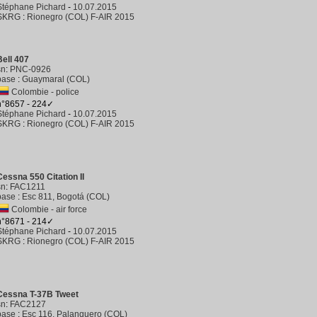
Stéphane Pichard
-
10.07.2015
SKRG
:
Rionegro (COL) F-AIR 2015
Bell 407
sn
:
PNC-0926
base
:
Guaymaral (COL)
Colombie - police
n°8657 - 224✓
Stéphane Pichard
-
10.07.2015
SKRG
:
Rionegro (COL) F-AIR 2015
Cessna 550 Citation II
sn
:
FAC1211
base
:
Esc 811, Bogotá (COL)
Colombie - air force
n°8671 - 214✓
Stéphane Pichard
-
10.07.2015
SKRG
:
Rionegro (COL) F-AIR 2015
Cessna T-37B Tweet
sn
:
FAC2127
base
:
Esc 116, Palanquero (COL)