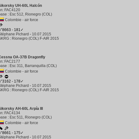
Sikorsky UH-60L Halcón
sn
:
FAC4120
base
:
Esc 512, Rionegro (COL)
Colombie - air force
n°8663 - 181✓
Stéphane Pichard
-
10.07.2015
SKRG
:
Rionegro (COL) F-AIR 2015
Cessna OA-37B Dragonfly
sn
:
FAC2177
base
:
Esc 311, Barranquilla (COL)
Colombie - air force
n°3162 - 178✓
Stéphane Pichard
-
10.07.2015
SKRG
:
Rionegro (COL) F-AIR 2015
Sikorsky AH-60L Arpía III
sn
:
FAC4134
base
:
Esc 511, Rionegro (COL)
Colombie - air force
n°8661 - 175✓
Stéphane Pichard
-
10.07.2015