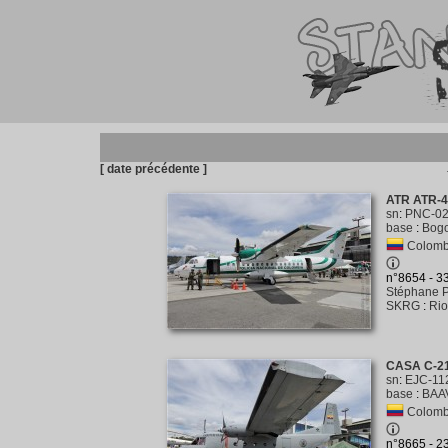
[ date précédente ]
ATR ATR-4
sn
:
PNC-0
base
:
Bogo
Colombi
n°8654 - 
Stéphane P
SKRG
:
Rio
CASA C-21
sn
:
EJC-11
base
:
BAAV
Colomb
n°8665 - 