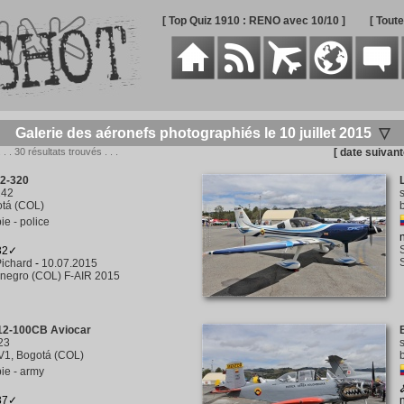
[ Top Quiz 1910 : RENO avec 10/10 ]
[ Tout
Galerie des aéronefs photographiés le 10 juillet 2015
▽
. . . 30 résultats trouvés . . .
[ date suivant
2-320
242
tá (COL)
e - police
332✓
ichard
-
10.07.2015
negro (COL) F-AIR 2015
2-100CB Aviocar
23
1, Bogotá (COL)
ie - army
237✓