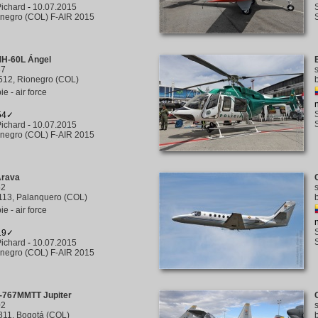
ichard
-
10.07.2015
negro (COL) F-AIR 2015
MH-60L Ángel
37
512, Rionegro (COL)
e - air force
154✓
ichard
-
10.07.2015
negro (COL) F-AIR 2015
Arava
52
113, Palanquero (COL)
e - air force
219✓
ichard
-
10.07.2015
negro (COL) F-AIR 2015
-767MMTT Jupiter
02
811, Bogotá (COL)