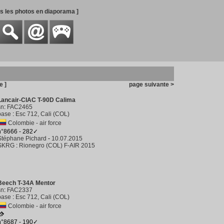
es les photos en diaporama ]
e ]
page suivante >
Lancair-CIAC T-90D Calima
sn
:
FAC2465
base
:
Esc 712, Cali (COL)
Colombie - air force
n°8666 - 282✓
Stéphane Pichard
-
10.07.2015
SKRG
:
Rionegro (COL) F-AIR 2015
Beech T-34A Mentor
sn
:
FAC2337
base
:
Esc 712, Cali (COL)
Colombie - air force
n°8687 - 190✓