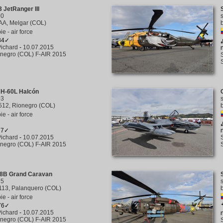
3 JetRanger III
70
A, Melgar (COL)
e - air force
184✓
ichard
-
10.07.2015
negro (COL) F-AIR 2015
UH-60L Halcón
03
512, Rionegro (COL)
e - air force
17✓
ichard
-
10.07.2015
negro (COL) F-AIR 2015
8B Grand Caravan
75
113, Palanquero (COL)
e - air force
176✓
ichard
-
10.07.2015
negro (COL) F-AIR 2015