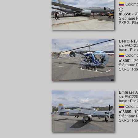
Colombi
n°8656 - 
Stéphane P
SKRG
:
Rio
Bell OH-13
sn
:
FAC42
base
:
Esc 
Colombi
n°8681 - 
Stéphane P
SKRG
:
Rio
Embraer A
sn
:
FAC22
base
:
Esc 
Colombi
n°8689 - 
Stéphane P
SKRG
:
Rio