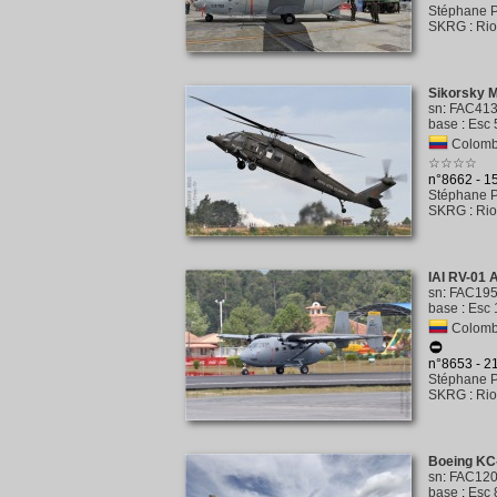
Stéphane P
SKRG
:
Rio
Sikorsky 
sn
:
FAC41
base
:
Esc 
Colombi
☆☆☆☆
n°8662 - 
Stéphane P
SKRG
:
Rio
IAI RV-01 
sn
:
FAC19
base
:
Esc 
Colombi
n°8653 - 
Stéphane P
SKRG
:
Rio
Boeing KC
sn
:
FAC12
base
:
Esc 