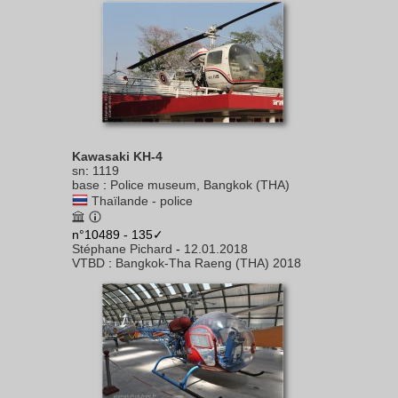
Kawasaki KH-4
sn
:
1119
base
:
Police museum, Bangkok (THA)
Thaïlande - police
n°10489 - 135✓
Stéphane Pichard
-
12.01.2018
VTBD
:
Bangkok-Tha Raeng (THA) 2018