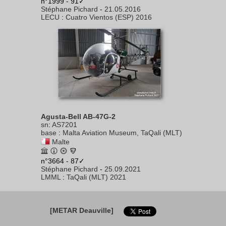
n°1999 - 91✓
Stéphane Pichard
-
21.05.2016
LECU
:
Cuatro Vientos (ESP) 2016
Agusta-Bell AB-47G-2
sn
:
AS7201
base
:
Malta Aviation Museum, TaQali (MLT)
Malte
n°3664 - 87✓
Stéphane Pichard
-
25.09.2021
LMML
:
TaQali (MLT) 2021
[METAR Deauville]