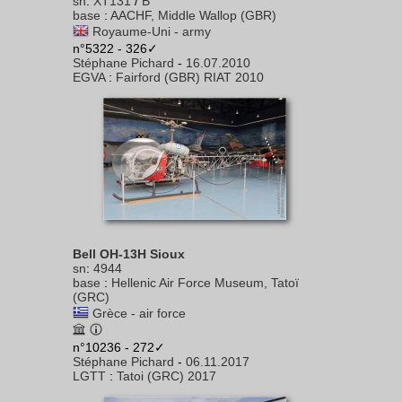
sn
:
XT131
/
B
base
:
AACHF, Middle Wallop (GBR)
Royaume-Uni - army
n°5322 - 326✓
Stéphane Pichard
-
16.07.2010
EGVA
:
Fairford (GBR) RIAT 2010
Bell OH-13H Sioux
sn
:
4944
base
:
Hellenic Air Force Museum, Tatoï
(GRC)
Grèce - air force
n°10236 - 272✓
Stéphane Pichard
-
06.11.2017
LGTT
:
Tatoi (GRC) 2017