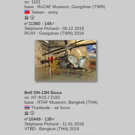
sn
:
1101
base
:
RoCAF Museum, Gangshan (TWN)
Taiwan - army
n°11360 - 148✓
Stéphane Pichard
-
06.12.2018
RCAY
:
Gangshan (TWN) 2018
Bell OH-13H Sioux
sn
:
H7-9/15
/
2182
base
:
RTAF Museum, Bangkok (THA)
Thaïlande - air force
n°10449 - 138✓
Stéphane Pichard
-
11.01.2018
VTBD
:
Bangkok (THA) 2018