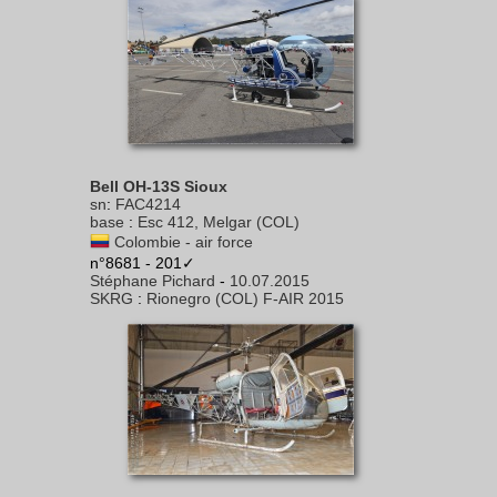
Bell OH-13S Sioux
sn
:
FAC4214
base
:
Esc 412, Melgar (COL)
Colombie - air force
n°8681 - 201✓
Stéphane Pichard
-
10.07.2015
SKRG
:
Rionegro (COL) F-AIR 2015