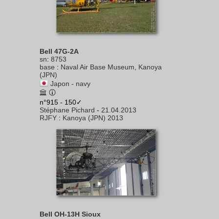
Bell 47G-2A
sn
:
8753
base
:
Naval Air Base Museum, Kanoya
(JPN)
Japon - navy
n°915 - 150✓
Stéphane Pichard
-
21.04.2013
RJFY
:
Kanoya (JPN) 2013
Bell OH-13H Sioux