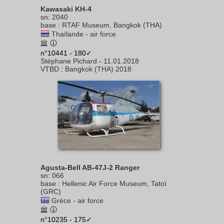
Kawasaki KH-4
sn
:
2040
base
:
RTAF Museum, Bangkok (THA)
Thaïlande - air force
n°10441 - 180✓
Stéphane Pichard
-
11.01.2018
VTBD
:
Bangkok (THA) 2018
Agusta-Bell AB-47J-2 Ranger
sn
:
066
base
:
Hellenic Air Force Museum, Tatoï
(GRC)
Grèce - air force
n°10235 - 175✓