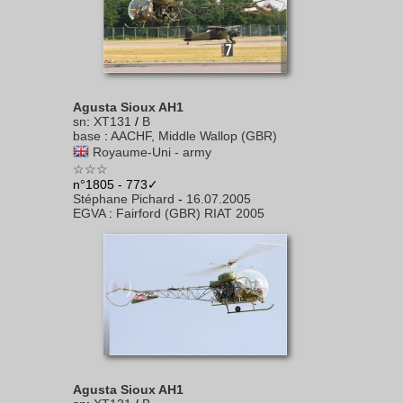
Agusta Sioux AH1
sn
:
XT131
/
B
base
:
AACHF, Middle Wallop (GBR)
Royaume-Uni - army
☆☆☆
n°1805 - 773✓
Stéphane Pichard
-
16.07.2005
EGVA
:
Fairford (GBR) RIAT 2005
Agusta Sioux AH1