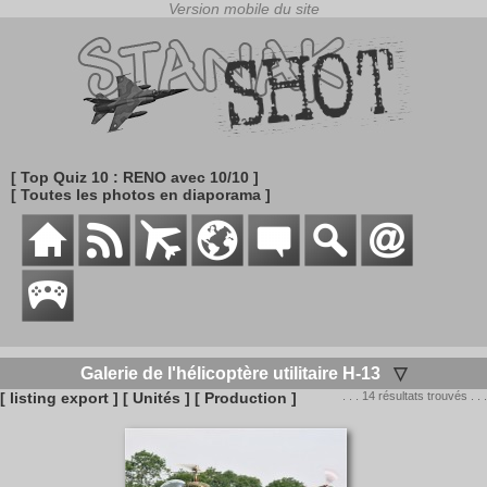
[ Top Quiz 10 : RENO avec 10/10 ]
[ Toutes les photos en diaporama ]
Galerie de l'hélicoptère utilitaire H-13
▽
[ listing export ]
[ Unités ]
[ Production ]
. . . 14 résultats trouvés . . .