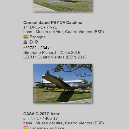
Consolidated PBY-5A Catalina
sn
:
DR.1-1
/
74-21
base
:
Museo del Aire, Cuatro Vientos (ESP)
Espagne
n°9722 - 234✓
Stéphane Pichard
-
21.05.2016
LECU
:
Cuatro Vientos (ESP) 2016
CASA C-207C Azor
sn
:
T.7-17
/
405-17
base
:
Museo del Aire, Cuatro Vientos (ESP)
Espagne - air force