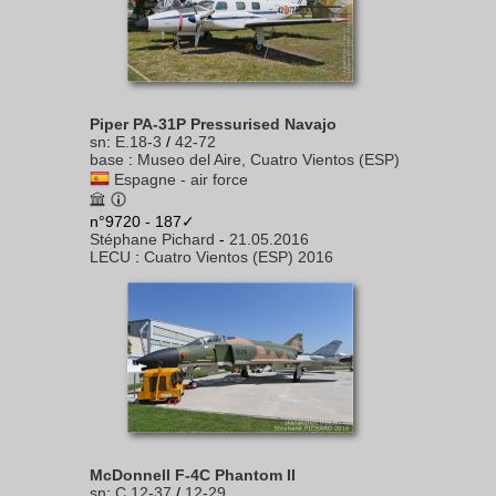
Piper PA-31P Pressurised Navajo
sn
:
E.18-3
/
42-72
base
:
Museo del Aire, Cuatro Vientos (ESP)
Espagne - air force
n°9720 - 187✓
Stéphane Pichard
-
21.05.2016
LECU
:
Cuatro Vientos (ESP) 2016
McDonnell F-4C Phantom II
sn
:
C.12-37
/
12-29