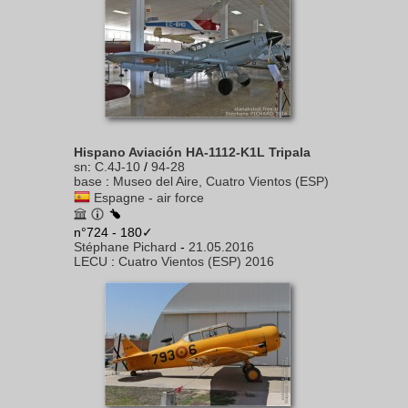
Hispano Aviación HA-1112-K1L Tripala
sn
:
C.4J-10
/
94-28
base
:
Museo del Aire, Cuatro Vientos (ESP)
Espagne - air force
n°724 - 180✓
Stéphane Pichard
-
21.05.2016
LECU
:
Cuatro Vientos (ESP) 2016