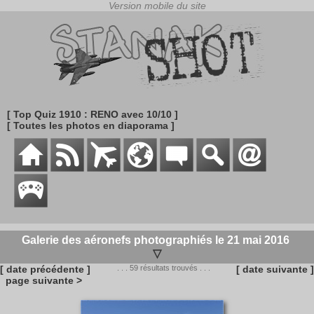
[ Top Quiz 1910 : RENO avec 10/10 ]
[ Toutes les photos en diaporama ]
Galerie des aéronefs photographiés le 21 mai 2016
▽
[ date précédente ]
. . . 59 résultats trouvés . . .
[ date suivante ]
page suivante >