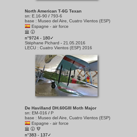
North American T-6G Texan
sn
:
E.16-90
/
793-6
base
:
Museo del Aire, Cuatro Vientos (ESP)
Espagne - air force
n°9724 - 180✓
Stéphane Pichard
-
21.05.2016
LECU
:
Cuatro Vientos (ESP) 2016
De Havilland DH.60GIII Moth Major
sn
:
EM-016
/
P
base
:
Museo del Aire, Cuatro Vientos (ESP)
Espagne - air force
n°383 - 137✓