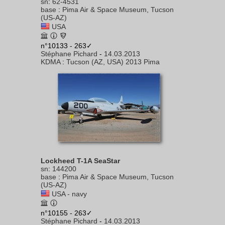
sn
:
62-4531
base
:
Pima Air & Space Museum, Tucson
(US-AZ)
USA
n°10133 - 263✓
Stéphane Pichard
-
14.03.2013
KDMA
:
Tucson (AZ, USA) 2013 Pima
Lockheed T-1A SeaStar
sn
:
144200
base
:
Pima Air & Space Museum, Tucson
(US-AZ)
USA - navy
n°10155 - 263✓
Stéphane Pichard
-
14.03.2013