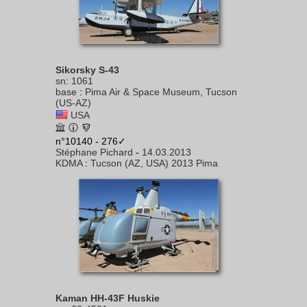
Sikorsky S-43
sn
:
1061
base
:
Pima Air & Space Museum, Tucson
(US-AZ)
USA
n°10140 - 276✓
Stéphane Pichard
-
14.03.2013
KDMA
:
Tucson (AZ, USA) 2013 Pima
Kaman HH-43F Huskie