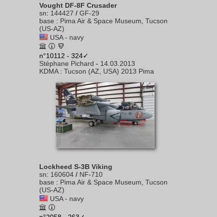
Vought DF-8F Crusader
sn
:
144427
/
GF-29
base
:
Pima Air & Space Museum, Tucson
(US-AZ)
USA - navy
n°10112 - 324✓
Stéphane Pichard
-
14.03.2013
KDMA
:
Tucson (AZ, USA) 2013 Pima
Lockheed S-3B Viking
sn
:
160604
/
NF-710
base
:
Pima Air & Space Museum, Tucson
(US-AZ)
USA - navy