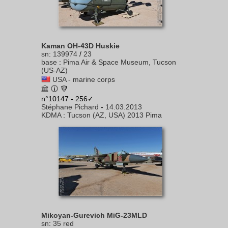
Kaman OH-43D Huskie
sn
:
139974
/
23
base
:
Pima Air & Space Museum, Tucson
(US-AZ)
USA - marine corps
n°10147 - 256✓
Stéphane Pichard
-
14.03.2013
KDMA
:
Tucson (AZ, USA) 2013 Pima
Mikoyan-Gurevich MiG-23MLD
sn
:
35 red