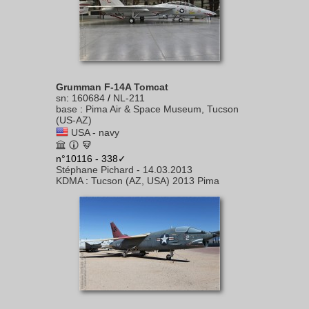
Grumman F-14A Tomcat
sn
:
160684
/
NL-211
base
:
Pima Air & Space Museum, Tucson
(US-AZ)
USA - navy
n°10116 - 338✓
Stéphane Pichard
-
14.03.2013
KDMA
:
Tucson (AZ, USA) 2013 Pima