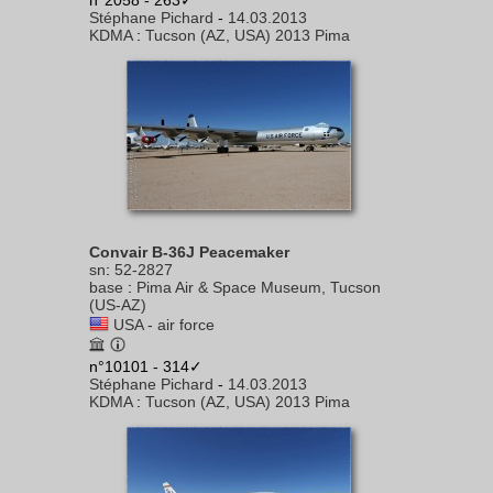
n°2058 - 263✓
Stéphane Pichard
-
14.03.2013
KDMA
:
Tucson (AZ, USA) 2013 Pima
Convair B-36J Peacemaker
sn
:
52-2827
base
:
Pima Air & Space Museum, Tucson
(US-AZ)
USA - air force
n°10101 - 314✓
Stéphane Pichard
-
14.03.2013
KDMA
:
Tucson (AZ, USA) 2013 Pima