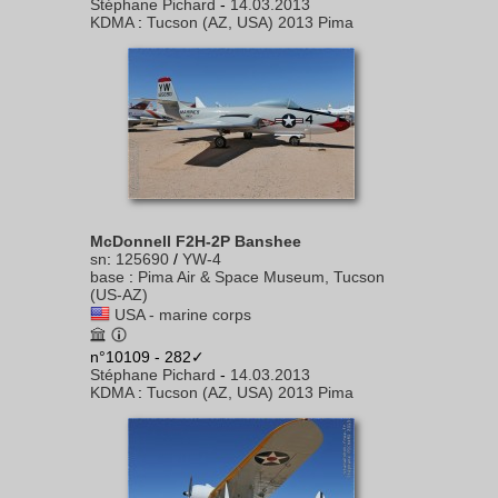
Stéphane Pichard
-
14.03.2013
KDMA
:
Tucson (AZ, USA) 2013 Pima
McDonnell F2H-2P Banshee
sn
:
125690
/
YW-4
base
:
Pima Air & Space Museum, Tucson
(US-AZ)
USA - marine corps
n°10109 - 282✓
Stéphane Pichard
-
14.03.2013
KDMA
:
Tucson (AZ, USA) 2013 Pima