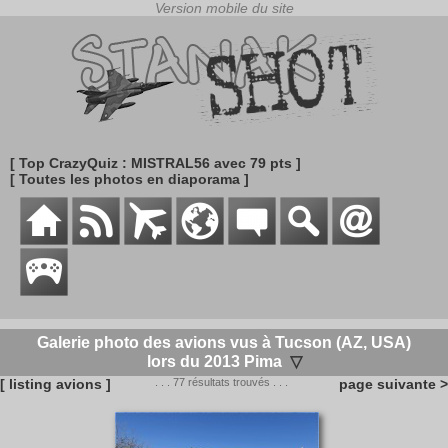
[ Top CrazyQuiz : MISTRAL56 avec 79 pts ]
[ Toutes les photos en diaporama ]
Galerie photo des avions vus à Tucson (AZ, USA)
lors du 2013 Pima
▽
[ listing avions ]
. . . 77 résultats trouvés . . .
page suivante >