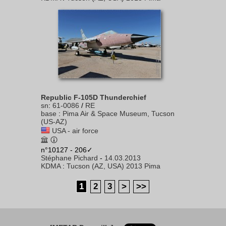
Republic F-105D Thunderchief
sn
:
61-0086
/
RE
base
:
Pima Air & Space Museum, Tucson
(US-AZ)
USA - air force
n°10127 - 206✓
Stéphane Pichard
-
14.03.2013
KDMA
:
Tucson (AZ, USA) 2013 Pima
1
2
3
>
>>