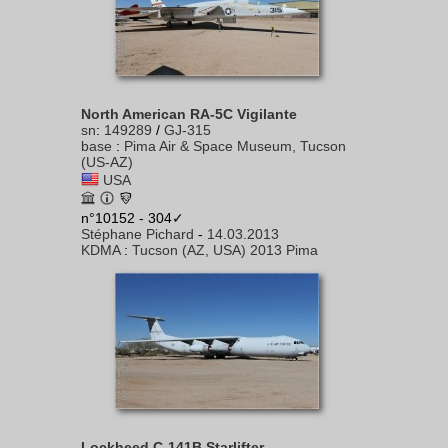
North American RA-5C Vigilante
sn
:
149289
/
GJ-315
base
:
Pima Air & Space Museum, Tucson
(US-AZ)
USA
n°10152 - 304✓
Stéphane Pichard
-
14.03.2013
KDMA
:
Tucson (AZ, USA) 2013 Pima
Lockheed C-141B Starlifter