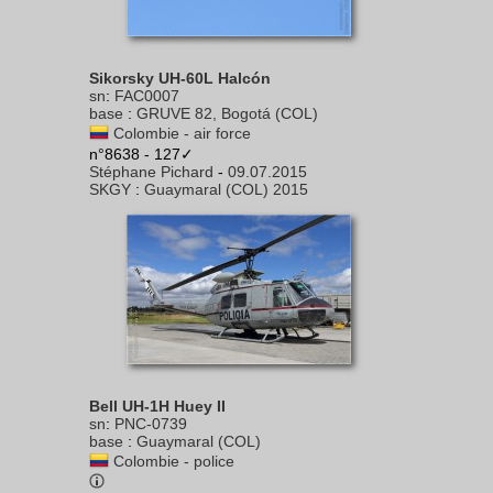
Sikorsky UH-60L Halcón
sn
:
FAC0007
base
:
GRUVE 82, Bogotá (COL)
Colombie - air force
n°8638 - 127✓
Stéphane Pichard
-
09.07.2015
SKGY
:
Guaymaral (COL) 2015
Bell UH-1H Huey II
sn
:
PNC-0739
base
:
Guaymaral (COL)
Colombie - police