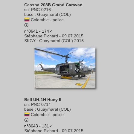
Cessna 208B Grand Caravan
sn
:
PNC-0216
base
:
Guaymaral (COL)
Colombie - police
n°8641 - 174✓
Stéphane Pichard
-
09.07.2015
SKGY
:
Guaymaral (COL) 2015
Bell UH-1H Huey II
sn
:
PNC-0714
base
:
Guaymaral (COL)
Colombie - police
n°8643 - 131✓
Stéphane Pichard
-
09.07.2015