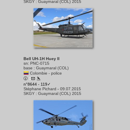
SKGY
:
Guaymaral (COL) 2015
Bell UH-1H Huey II
sn
:
PNC-0715
base
:
Guaymaral (COL)
Colombie - police
1
n°8644 - 119✓
Stéphane Pichard
-
09.07.2015
SKGY
:
Guaymaral (COL) 2015