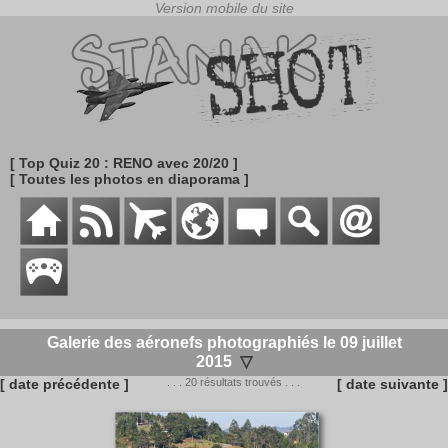
[ Top Quiz 20 : RENO avec 20/20 ]
[ Toutes les photos en diaporama ]
Galerie des aéronefs photographiés le 09 juillet
2015
▽
[ date précédente ]
. . . 20 résultats trouvés . . .
[ date suivante ]