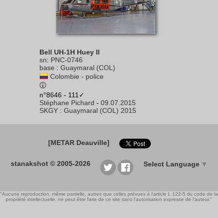
Bell UH-1H Huey II
sn
:
PNC-0746
base
:
Guaymaral (COL)
Colombie - police
n°8646 - 111✓
Stéphane Pichard
-
09.07.2015
SKGY
:
Guaymaral (COL) 2015
[METAR Deauville]
stanakshot © 2005-2026
Select Language
▼
"Aucune reproduction, même partielle, autres que celles prévues à l'article L 122-5 du code de la
propriété intellectuelle, ne peut être faite de ce site sans l'autorisation expresse de l'auteur."