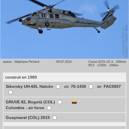
auteur : Stéphane Pichard
09.07.2015
Canon EOS-1D X 200mm
f/9.0 1/250s 100iso
construit en 1989
Sikorsky UH-60L Halcón
cn:
70-1430
sn:
FAC0007
GRUVE 82, Bogotá (COL)
Colombie - air force
Guaymaral (COL) 2015