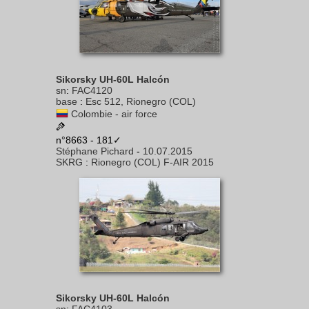
Sikorsky UH-60L Halcón
sn
:
FAC4120
base
:
Esc 512, Rionegro (COL)
Colombie - air force
n°8663 - 181✓
Stéphane Pichard
-
10.07.2015
SKRG
:
Rionegro (COL) F-AIR 2015
Sikorsky UH-60L Halcón