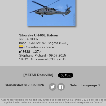
Sikorsky UH-60L Halcón
sn
:
FAC0007
base
:
GRUVE 82, Bogotá (COL)
Colombie - air force
n°8638 - 127✓
Stéphane Pichard
-
09.07.2015
SKGY
:
Guaymaral (COL) 2015
[METAR Deauville]
stanakshot © 2005-2026
Select Language
▼
"Aucune reproduction, même partielle, autres que celles prévues à l'article L 122-5 du code de la
propriété intellectuelle, ne peut être faite de ce site sans l'autorisation expresse de l'auteur."