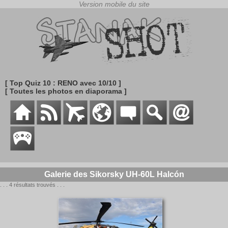
[ Top Quiz 10 : RENO avec 10/10 ]
[ Toutes les photos en diaporama ]
Galerie des Sikorsky UH-60L Halcón
. . . 4 résultats trouvés . . .