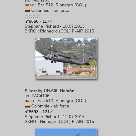
sn
:
FAC4103
base
:
Esc 512, Rionegro (COL)
Colombie - air force
☆☆☆☆
n°8660 - 117✓
Stéphane Pichard
-
10.07.2015
SKRG
:
Rionegro (COL) F-AIR 2015
Sikorsky UH-60L Halcón
sn
:
FAC4106
base
:
Esc 512, Rionegro (COL)
Colombie - air force
n°8693 - 121✓
Stéphane Pichard
-
12.07.2015
SKRG
:
Rionegro (COL) F-AIR 2015