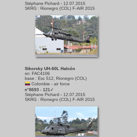
Stéphane Pichard
-
12.07.2015
SKRG
:
Rionegro (COL) F-AIR 2015
Sikorsky UH-60L Halcón
sn
:
FAC4106
base
:
Esc 512, Rionegro (COL)
Colombie - air force
n°8693 - 121✓
Stéphane Pichard
-
12.07.2015
SKRG
:
Rionegro (COL) F-AIR 2015