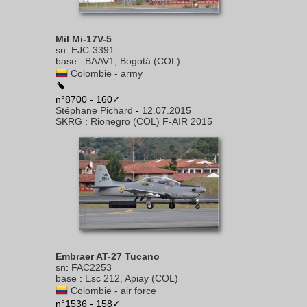
Mil Mi-17V-5
sn
:
EJC-3391
base
:
BAAV1, Bogotá (COL)
Colombie - army
n°8700 - 160✓
Stéphane Pichard
-
12.07.2015
SKRG
:
Rionegro (COL) F-AIR 2015
Embraer AT-27 Tucano
sn
:
FAC2253
base
:
Esc 212, Apiay (COL)
Colombie - air force
n°1536 - 158✓