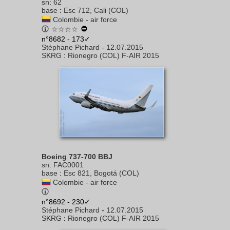
sn
:
62
base
:
Esc 712, Cali (COL)
Colombie - air force
☆☆☆☆
n°8682 - 173✓
Stéphane Pichard
-
12.07.2015
SKRG
:
Rionegro (COL) F-AIR 2015
Boeing 737-700 BBJ
sn
:
FAC0001
base
:
Esc 821, Bogotá (COL)
Colombie - air force
n°8692 - 230✓
Stéphane Pichard
-
12.07.2015
SKRG
:
Rionegro (COL) F-AIR 2015