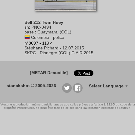
Bell 212 Twin Huey
sn
:
PNC-0494
base
:
Guaymaral (COL)
Colombie - police
n°8697 - 119✓
Stéphane Pichard
-
12.07.2015
SKRG
:
Rionegro (COL) F-AIR 2015
[METAR Deauville]
stanakshot © 2005-2026
Select Language
▼
"Aucune reproduction, même partielle, autres que celles prévues à l'article L 122-5 du code de la
propriété intellectuelle, ne peut être faite de ce site sans l'autorisation expresse de l'auteur."