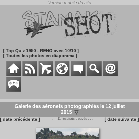
[ Top Quiz 1950 : RENO avec 10/10 ]
[ Toutes les photos en diaporama ]
Galerie des aéronefs photographiés le 12 juillet
2015
▽
[ date précédente ]
. . . 11 résultats trouvés . . .
[ date suivante ]