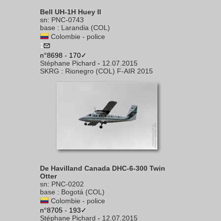
Bell UH-1H Huey II
sn
:
PNC-0743
base
:
Larandia (COL)
Colombie - police
1
n°8698 - 170✓
Stéphane Pichard
-
12.07.2015
SKRG
:
Rionegro (COL) F-AIR 2015
De Havilland Canada DHC-6-300 Twin
Otter
sn
:
PNC-0202
base
:
Bogotá (COL)
Colombie - police
n°8705 - 193✓
Stéphane Pichard
-
12.07.2015