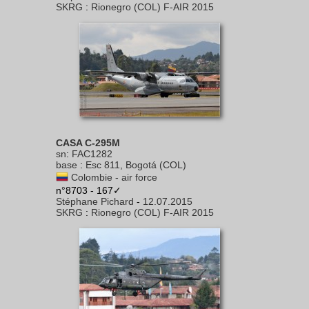
SKRG
:
Rionegro (COL) F-AIR 2015
CASA C-295M
sn
:
FAC1282
base
:
Esc 811, Bogotá (COL)
Colombie - air force
n°8703 - 167✓
Stéphane Pichard
-
12.07.2015
SKRG
:
Rionegro (COL) F-AIR 2015