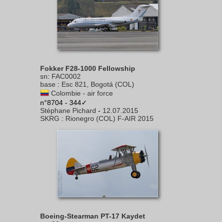
Fokker F28-1000 Fellowship
sn
:
FAC0002
base
:
Esc 821, Bogotá (COL)
Colombie - air force
n°8704 - 344✓
Stéphane Pichard
-
12.07.2015
SKRG
:
Rionegro (COL) F-AIR 2015
Boeing-Stearman PT-17 Kaydet