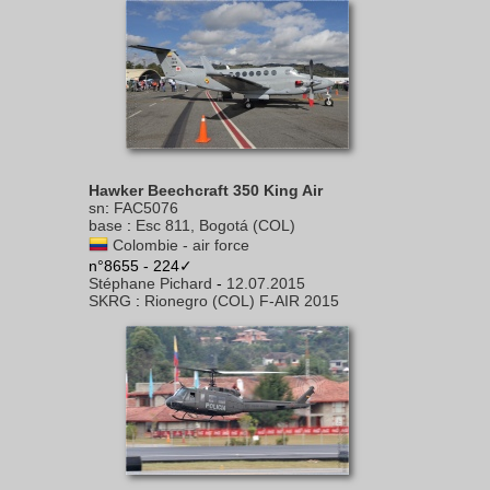
Hawker Beechcraft 350 King Air
sn
:
FAC5076
base
:
Esc 811, Bogotá (COL)
Colombie - air force
n°8655 - 224✓
Stéphane Pichard
-
12.07.2015
SKRG
:
Rionegro (COL) F-AIR 2015