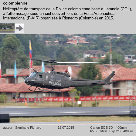
colombienne
Hélicoptère de transport de la Police colombienne basé à Larandia (COL),
à l'atterrissage sous un ciel couvert lors de la Feria Aeronautica
Internacional (F-AIR) organisée à Rionegro (Colombie) en 2015.
auteur : Stéphane Pichard
12.07.2015
Canon EOS 7D 400mm
f/5.6 1/60s Exp 2/3 400iso