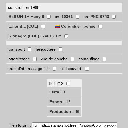
construit en 1968
Bell UH-1H Huey II
cn:
10361
sn:
PNC-0743
Larandia (COL)
Colombie - police
Rionegro (COL) F-AIR 2015
transport
hélicoptère
atterrissage
vue de gauche
camouflage
train d'atterrissage fixe
ciel couvert
Bell 212
Liste : 3
Export : 12
Production : 46
lien forum :