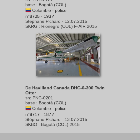
base
:
Bogotá (COL)
Colombie - police
n°8705 - 193✓
Stéphane Pichard
-
12.07.2015
SKRG
:
Rionegro (COL) F-AIR 2015
De Havilland Canada DHC-6-300 Twin
Otter
sn
:
PNC-0201
base
:
Bogotá (COL)
Colombie - police
n°8717 - 187✓
Stéphane Pichard
-
13.07.2015
SKBO
:
Bogotá (COL) 2015