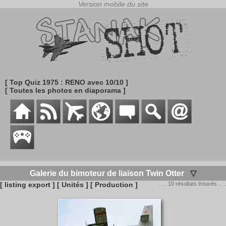
[ Top Quiz 1975 : RENO avec 10/10 ]
[ Toutes les photos en diaporama ]
Galerie du bimoteur de liaison Twin Otter
▽
[ listing export ]
[ Unités ]
[ Production ]
. . . 10 résultats trouvés . . .