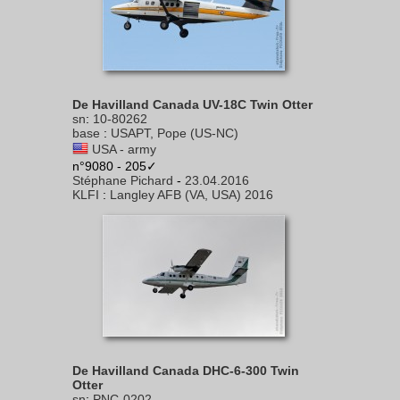
De Havilland Canada UV-18C Twin Otter
sn
:
10-80262
base
:
USAPT, Pope (US-NC)
USA - army
n°9080 - 205✓
Stéphane Pichard
-
23.04.2016
KLFI
:
Langley AFB (VA, USA) 2016
De Havilland Canada DHC-6-300 Twin
Otter
sn
:
PNC-0202