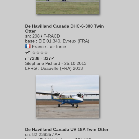
De Havilland Canada DHC-6-300 Twin
Otter
sn
:
298
/
F-RACD
base
:
EIE 01.340, Evreux (FRA)
France - air force
☆☆☆☆
n°7338 - 337✓
Stéphane Pichard
-
25.10.2013
LFRG
:
Deauville (FRA) 2013
De Havilland Canada UV-18A Twin Otter
sn
:
82-23835
/
AF