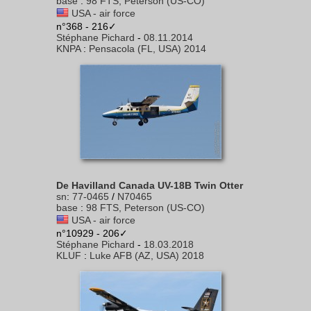
base
:
98 FTS, Peterson (US-CO)
USA - air force
n°368 - 216✓
Stéphane Pichard
-
08.11.2014
KNPA
:
Pensacola (FL, USA) 2014
De Havilland Canada UV-18B Twin Otter
sn
:
77-0465
/
N70465
base
:
98 FTS, Peterson (US-CO)
USA - air force
n°10929 - 206✓
Stéphane Pichard
-
18.03.2018
KLUF
:
Luke AFB (AZ, USA) 2018