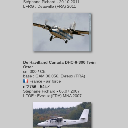
Stéphane Pichard
-
20.10.2011
LFRG
:
Deauville (FRA) 2011
De Havilland Canada DHC-6-300 Twin
Otter
sn
:
300
/
CE
base
:
GAM 00.056, Evreux (FRA)
France - air force
n°2756 - 544✓
Stéphane Pichard
-
06.07.2007
LFOE
:
Evreux (FRA) MNA 2007