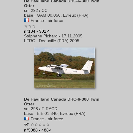
De Havilland Canada DHC-6-300 Twin
Otter
sn
:
292
/
CC
base
:
GAM 00.056, Evreux (FRA)
France - air force
☆☆☆
n°134 - 901✓
Stéphane Pichard
-
17.11.2005
LFRG
:
Deauville (FRA) 2005
De Havilland Canada DHC-6-300 Twin
Otter
sn
:
298
/
F-RACD
base
:
EIE 01.340, Evreux (FRA)
France - air force
☆☆☆☆☆
n°5988 - 488✓