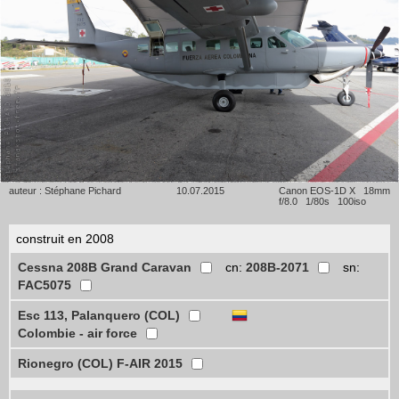
auteur : Stéphane Pichard
10.07.2015
Canon EOS-1D X 18mm
f/8.0 1/80s 100iso
construit en 2008
Cessna 208B Grand Caravan
cn:
208B-2071
sn:
FAC5075
Esc 113, Palanquero (COL)
Colombie - air force
Rionegro (COL) F-AIR 2015