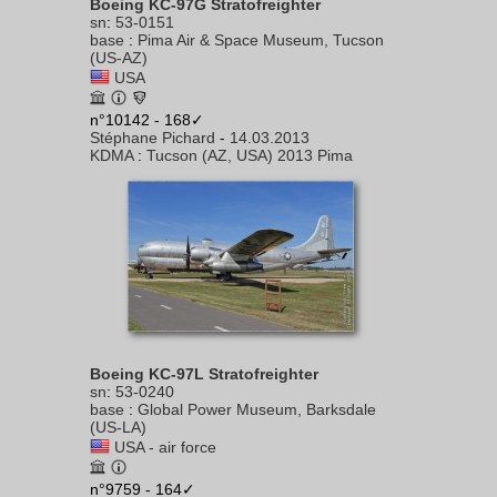
Boeing KC-97G Stratofreighter
sn
:
53-0151
base
:
Pima Air & Space Museum, Tucson
(US-AZ)
USA
n°10142 - 168✓
Stéphane Pichard
-
14.03.2013
KDMA
:
Tucson (AZ, USA) 2013 Pima
Boeing KC-97L Stratofreighter
sn
:
53-0240
base
:
Global Power Museum, Barksdale
(US-LA)
USA - air force
n°9759 - 164✓