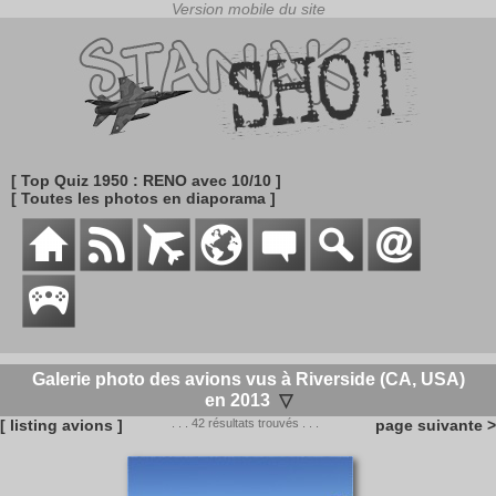
[ Top Quiz 1950 : RENO avec 10/10 ]
[ Toutes les photos en diaporama ]
Galerie photo des avions vus à Riverside (CA, USA)
en 2013
▽
[ listing avions ]
. . . 42 résultats trouvés . . .
page suivante >