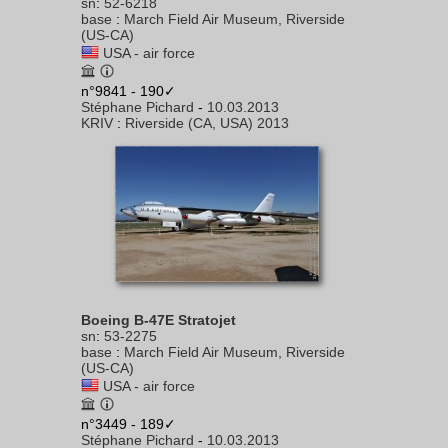
sn
:
52-6218
base
:
March Field Air Museum, Riverside
(US-CA)
USA - air force
n°9841 - 190✓
Stéphane Pichard
-
10.03.2013
KRIV
:
Riverside (CA, USA) 2013
Boeing B-47E Stratojet
sn
:
53-2275
base
:
March Field Air Museum, Riverside
(US-CA)
USA - air force
n°3449 - 189✓
Stéphane Pichard
-
10.03.2013