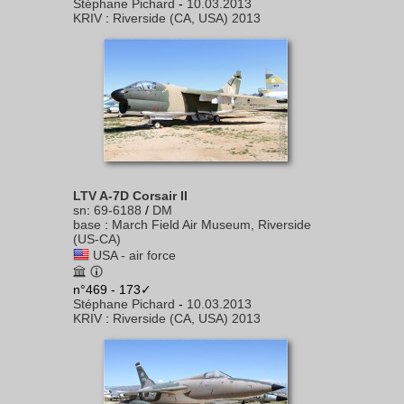
Stéphane Pichard
-
10.03.2013
KRIV
:
Riverside (CA, USA) 2013
LTV A-7D Corsair II
sn
:
69-6188
/
DM
base
:
March Field Air Museum, Riverside
(US-CA)
USA - air force
n°469 - 173✓
Stéphane Pichard
-
10.03.2013
KRIV
:
Riverside (CA, USA) 2013