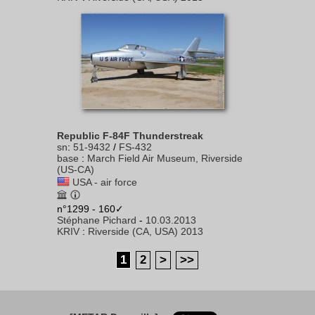
Republic F-84F Thunderstreak
sn
:
51-9432
/
FS-432
base
:
March Field Air Museum, Riverside
(US-CA)
USA - air force
n°1299 - 160✓
Stéphane Pichard
-
10.03.2013
KRIV
:
Riverside (CA, USA) 2013
1
2
>
>>