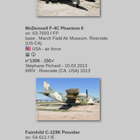
McDonnell F-4C Phantom II
sn
:
63-7693
/
FP
base
:
March Field Air Museum, Riverside
(US-CA)
USA - air force
n°1308 - 150✓
Stéphane Pichard
-
10.03.2013
KRIV
:
Riverside (CA, USA) 2013
Fairchild C-123K Provider
sn
:
54-612
/
IE