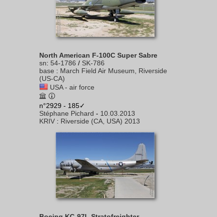
North American F-100C Super Sabre
sn
:
54-1786
/
SK-786
base
:
March Field Air Museum, Riverside
(US-CA)
USA - air force
n°2929 - 185✓
Stéphane Pichard
-
10.03.2013
KRIV
:
Riverside (CA, USA) 2013
Boeing KC-97L Stratofreighter