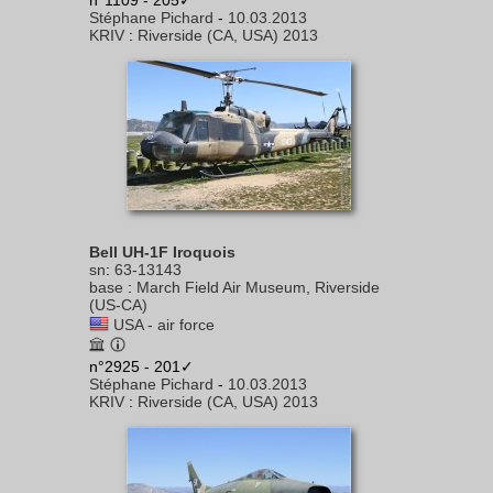
n°1109 - 205✓
Stéphane Pichard
-
10.03.2013
KRIV
:
Riverside (CA, USA) 2013
Bell UH-1F Iroquois
sn
:
63-13143
base
:
March Field Air Museum, Riverside
(US-CA)
USA - air force
n°2925 - 201✓
Stéphane Pichard
-
10.03.2013
KRIV
:
Riverside (CA, USA) 2013