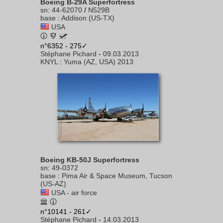
Boeing B-29A Superfortress
sn
:
44-62070
/
N529B
base
:
Addison (US-TX)
USA
n°6352 - 275✓
Stéphane Pichard
-
09.03.2013
KNYL
:
Yuma (AZ, USA) 2013
Boeing KB-50J Superfortress
sn
:
49-0372
base
:
Pima Air & Space Museum, Tucson
(US-AZ)
USA - air force
n°10141 - 261✓
Stéphane Pichard
-
14.03.2013