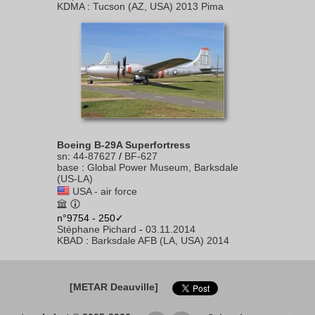
KDMA
:
Tucson (AZ, USA) 2013 Pima
Boeing B-29A Superfortress
sn
:
44-87627
/
BF-627
base
:
Global Power Museum, Barksdale
(US-LA)
USA - air force
n°9754 - 250✓
Stéphane Pichard
-
03.11.2014
KBAD
:
Barksdale AFB (LA, USA) 2014
[METAR Deauville]