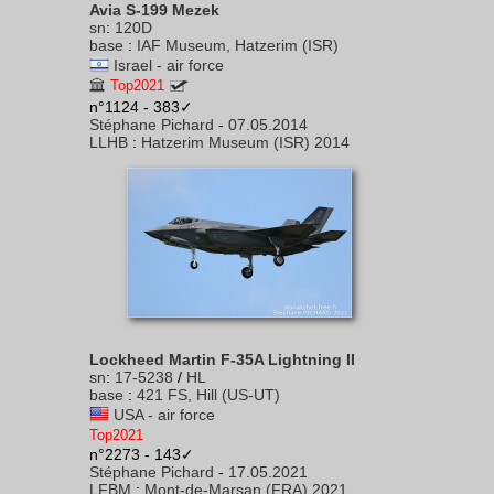
Avia S-199 Mezek
sn
:
120D
base
:
IAF Museum, Hatzerim (ISR)
Israel - air force
Top2021
n°1124 - 383✓
Stéphane Pichard
-
07.05.2014
LLHB
:
Hatzerim Museum (ISR) 2014
Lockheed Martin F-35A Lightning II
sn
:
17-5238
/
HL
base
:
421 FS, Hill (US-UT)
USA - air force
Top2021
n°2273 - 143✓
Stéphane Pichard
-
17.05.2021
LFBM
:
Mont-de-Marsan (FRA) 2021