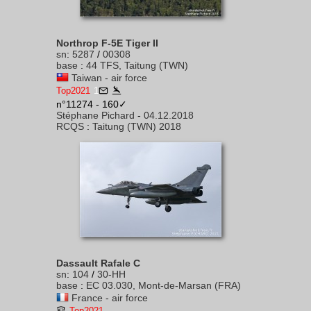
Northrop F-5E Tiger II
sn
:
5287
/
00308
base
:
44 TFS, Taitung (TWN)
Taiwan - air force
Top2021
1
n°11274 - 160✓
Stéphane Pichard
-
04.12.2018
RCQS
:
Taitung (TWN) 2018
Dassault Rafale C
sn
:
104
/
30-HH
base
:
EC 03.030, Mont-de-Marsan (FRA)
France - air force
Top2021