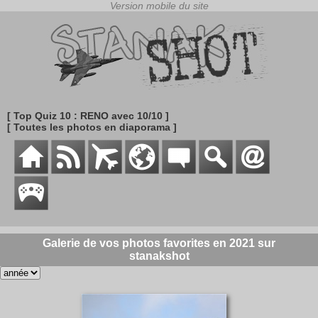
[ Top Quiz 10 : RENO avec 10/10 ]
[ Toutes les photos en diaporama ]
Galerie de vos photos favorites en 2021 sur
stanakshot