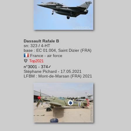
Dassault Rafale B
sn
:
323
/
4-HT
base
:
EC 01.004, Saint Dizier (FRA)
France - air force
Top2021
n°3001 - 374✓
Stéphane Pichard
-
17.05.2021
LFBM
:
Mont-de-Marsan (FRA) 2021