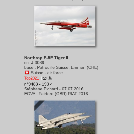
Northrop F-5E Tiger II
sn
:
J-3089
base
:
Patrouille Suisse, Emmen (CHE)
Suisse - air force
Top2021
1
n°9483 - 193✓
Stéphane Pichard
-
07.07.2016
EGVA
:
Fairford (GBR) RIAT 2016