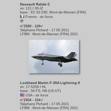
Dassault Rafale C
sn
:
121
/
30-IZ
base
:
EC 02.030, Mont-de-Marsan (FRA)
France - air force
n°2580 - 109✓
Stéphane Pichard
-
17.05.2021
LFBM
:
Mont-de-Marsan (FRA) 2021
Lockheed Martin F-35A Lightning II
sn
:
17-5259
/
HL
base
:
34 FS, Hill (US-UT)
USA - air force
n°2504 - 104✓
Stéphane Pichard
-
17.05.2021
LFBM
:
Mont-de-Marsan (FRA) 2021