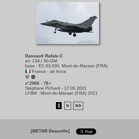
Dassault Rafale C
sn
:
134
/
30-GM
base
:
EC 03.030, Mont-de-Marsan (FRA)
France - air force
n°2966 - 78✓
Stéphane Pichard
-
17.05.2021
LFBM
:
Mont-de-Marsan (FRA) 2021
1
>
>>
[METAR Deauville]