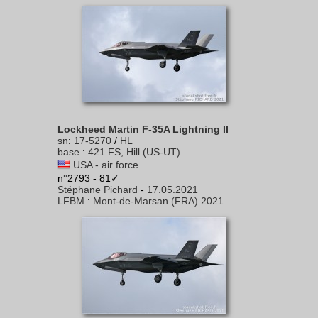
Lockheed Martin F-35A Lightning II
sn
:
17-5270
/
HL
base
:
421 FS, Hill (US-UT)
USA - air force
n°2793 - 81✓
Stéphane Pichard
-
17.05.2021
LFBM
:
Mont-de-Marsan (FRA) 2021