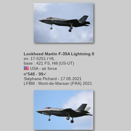
Lockheed Martin F-35A Lightning II
sn
:
17-5251
/
HL
base
:
421 FS, Hill (US-UT)
USA - air force
n°548 - 99✓
Stéphane Pichard
-
17.05.2021
LFBM
:
Mont-de-Marsan (FRA) 2021