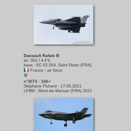
Dassault Rafale B
sn
:
352
/
4-FS
base
:
EC 02.004, Saint Dizier (FRA)
France - air force
n°3073 - 168✓
Stéphane Pichard
-
17.05.2021
LFBM
:
Mont-de-Marsan (FRA) 2021