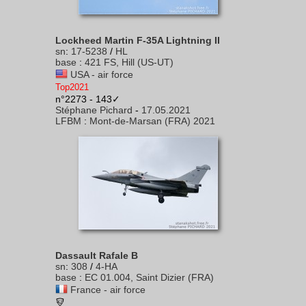
Lockheed Martin F-35A Lightning II
sn
:
17-5238
/
HL
base
:
421 FS, Hill (US-UT)
USA - air force
Top2021
n°2273 - 143✓
Stéphane Pichard
-
17.05.2021
LFBM
:
Mont-de-Marsan (FRA) 2021
Dassault Rafale B
sn
:
308
/
4-HA
base
:
EC 01.004, Saint Dizier (FRA)
France - air force