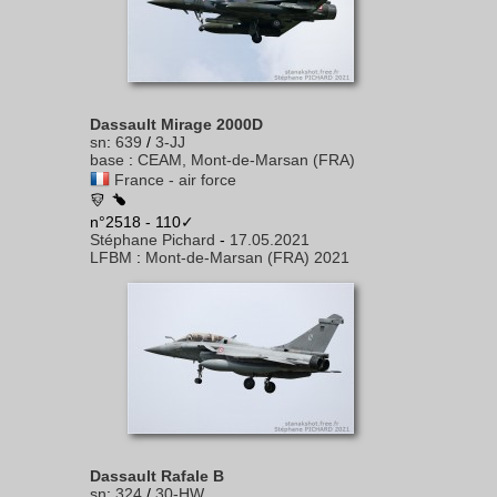
Dassault Mirage 2000D
sn
:
639
/
3-JJ
base
:
CEAM, Mont-de-Marsan (FRA)
France - air force
n°2518 - 110✓
Stéphane Pichard
-
17.05.2021
LFBM
:
Mont-de-Marsan (FRA) 2021
Dassault Rafale B
sn
:
324
/
30-HW