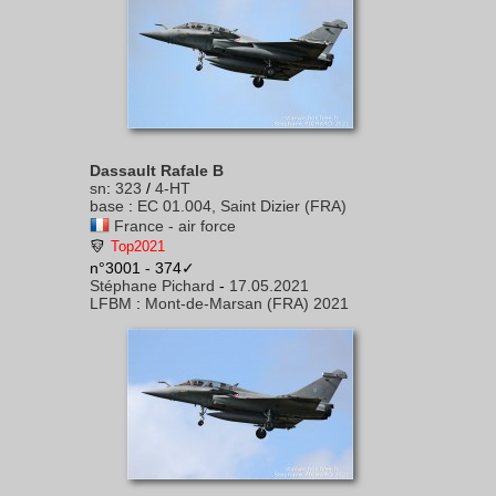
Dassault Rafale B
sn
:
323
/
4-HT
base
:
EC 01.004, Saint Dizier (FRA)
France - air force
Top2021
n°3001 - 374✓
Stéphane Pichard
-
17.05.2021
LFBM
:
Mont-de-Marsan (FRA) 2021