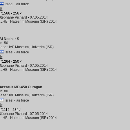
Israel - air force
n°1566 - 256✓
Stéphane Pichard
-
07.05.2014
LLHB
:
Hatzerim Museum (ISR) 2014
IAI Nesher S
sn
:
501
base
:
IAF Museum, Hatzerim (ISR)
Israel - air force
n°1264 - 250✓
Stéphane Pichard
-
07.05.2014
LLHB
:
Hatzerim Museum (ISR) 2014
Dassault MD-450 Ouragan
sn
:
80
base
:
IAF Museum, Hatzerim (ISR)
Israel - air force
n°1112 - 234✓
Stéphane Pichard
-
07.05.2014
LLHB
:
Hatzerim Museum (ISR) 2014