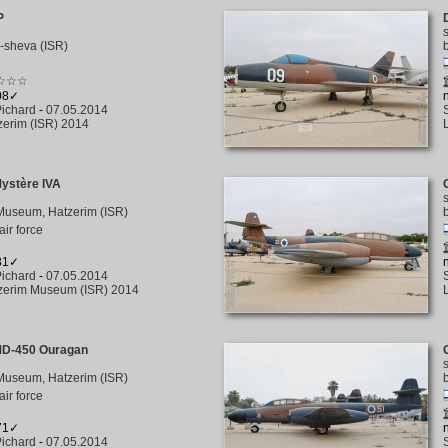
P
-sheva (ISR)
☆☆☆
208✓
ichard
-
07.05.2014
zerim (ISR) 2014
ystère IVA
Museum, Hatzerim (ISR)
 air force
231✓
ichard
-
07.05.2014
zerim Museum (ISR) 2014
MD-450 Ouragan
Museum, Hatzerim (ISR)
 air force
271✓
ichard
-
07.05.2014