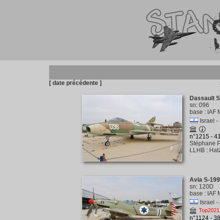
[ date précédente ]
Dassault 
sn
:
096
base
:
IAF 
Israel -
n°1215 - 
Stéphane P
LLHB
:
Hat
Avia S-19
sn
:
120D
base
:
IAF 
Israel -
Top2021
n°1124 - 3