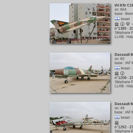
IAI Kfir C1
sn
:
664
base
:
Beer
Israel
n°1385 - 
Stéphane P
LLHB
:
Hat
Dassault M
sn
:
60
base
:
IAF 
Israel -
n°1209 - 
Stéphane P
LLHB
:
Hat
Dassault 
sn
:
49
base
:
IAF 
Israel -
n°1262 - 
Stéphane P