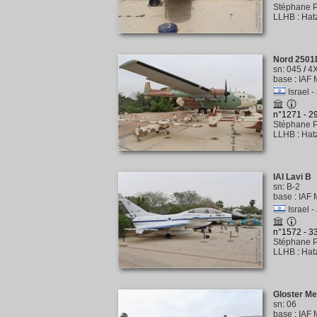
Stéphane P
LLHB
:
Hat
Nord 2501
sn
:
045
/
4
base
:
IAF 
Israel -
n°1271 - 
Stéphane P
LLHB
:
Hat
IAI Lavi B
sn
:
B-2
base
:
IAF 
Israel -
n°1572 - 
Stéphane P
LLHB
:
Hat
Gloster Me
sn
:
06
base
:
IAF 