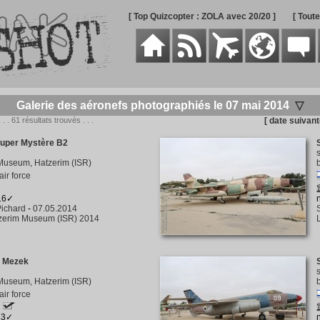
[ Top Quizcopter : ZOLA avec 20/20 ]
[ Tout
Galerie des aéronefs photographiés le 07 mai 2014
▽
. . . 61 résultats trouvés . . .
[ date suivant
Super Mystère B2
Museum, Hatzerim (ISR)
 air force
416✓
ichard
-
07.05.2014
zerim Museum (ISR) 2014
9 Mezek
Museum, Hatzerim (ISR)
 air force
83✓