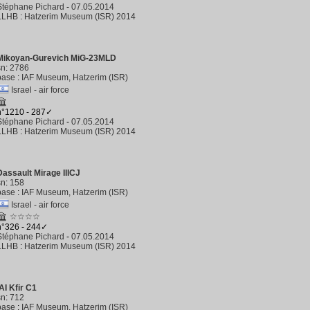
Stéphane Pichard
-
07.05.2014
LLHB
:
Hatzerim Museum (ISR) 2014
Mikoyan-Gurevich MiG-23MLD
sn
:
2786
base
:
IAF Museum, Hatzerim (ISR)
Israel - air force
n°1210 - 287✓
Stéphane Pichard
-
07.05.2014
LLHB
:
Hatzerim Museum (ISR) 2014
Dassault Mirage IIICJ
sn
:
158
base
:
IAF Museum, Hatzerim (ISR)
Israel - air force
☆☆☆☆
n°326 - 244✓
Stéphane Pichard
-
07.05.2014
LLHB
:
Hatzerim Museum (ISR) 2014
IAI Kfir C1
sn
:
712
base
:
IAF Museum, Hatzerim (ISR)