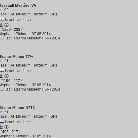
Dassault Mystère IVA
sn
:
09
base
:
IAF Museum, Hatzerim (ISR)
Israel - air force
n°1229 - 232✓
Stéphane Pichard
-
07.05.2014
LLHB
:
Hatzerim Museum (ISR) 2014
Gloster Meteor T7½
sn
:
21
base
:
IAF Museum, Hatzerim (ISR)
Israel - air force
n°1190 - 227✓
Stéphane Pichard
-
07.05.2014
LLHB
:
Hatzerim Museum (ISR) 2014
Gloster Meteor NF13
sn
:
51
base
:
IAF Museum, Hatzerim (ISR)
Israel - air force
n°493 - 217✓
Stéphane Pichard
-
07.05.2014