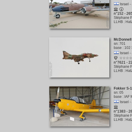
Israel -
n°152 - 26
Stéphane P
LLHB
:
Hat
McDonnell
sn
:
701
base
:
102 
Israel -
☆☆☆
n°7621 - 
Stéphane P
LLHB
:
Hat
Fokker S-1
sn
:
05
base
:
IAF 
Israel -
n°1383 - 
Stéphane P
LLHB
:
Hat