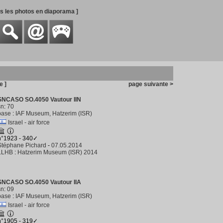
es les photos en diaporama ]
e ]
page suivante >
SNCASO SO.4050 Vautour IIN
sn
:
70
base
:
IAF Museum, Hatzerim (ISR)
Israel - air force
n°1923 - 340✓
Stéphane Pichard
-
07.05.2014
LLHB
:
Hatzerim Museum (ISR) 2014
SNCASO SO.4050 Vautour IIA
sn
:
09
base
:
IAF Museum, Hatzerim (ISR)
Israel - air force
n°1905 - 319✓