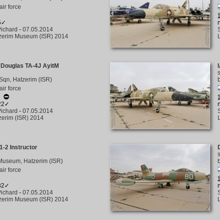
 air force
5✓
ichard
-
07.05.2014
zerim Museum (ISR) 2014
 Douglas TA-4J AyitM
Sqn, Hatzerim (ISR)
 air force
☆
222✓
ichard
-
07.05.2014
zerim (ISR) 2014
1-2 Instructor
Museum, Hatzerim (ISR)
 air force
282✓
ichard
-
07.05.2014
zerim Museum (ISR) 2014