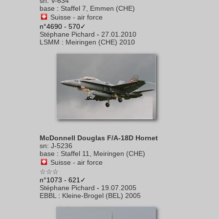
sn
:
V-634
base
:
Staffel 7, Emmen (CHE)
Suisse - air force
n°4690 - 570✓
Stéphane Pichard
-
27.01.2010
LSMM
:
Meiringen (CHE) 2010
McDonnell Douglas F/A-18D Hornet
sn
:
J-5236
base
:
Staffel 11, Meiringen (CHE)
Suisse - air force
☆☆☆
n°1073 - 621✓
Stéphane Pichard
-
19.07.2005
EBBL
:
Kleine-Brogel (BEL) 2005