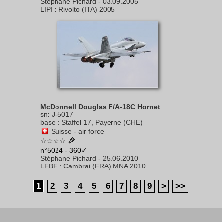
Stéphane Pichard
-
03.09.2005
LIPI
:
Rivolto (ITA) 2005
McDonnell Douglas F/A-18C Hornet
sn
:
J-5017
base
:
Staffel 17, Payerne (CHE)
Suisse - air force
☆☆☆☆
n°5024 - 360✓
Stéphane Pichard
-
25.06.2010
LFBF
:
Cambrai (FRA) MNA 2010
1
2
3
4
5
6
7
8
9
>
>>