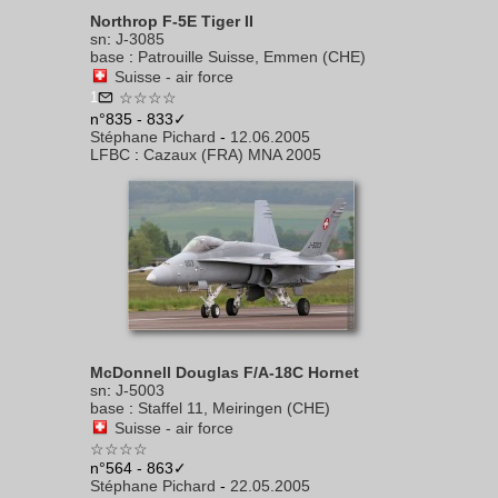
Northrop F-5E Tiger II
sn
:
J-3085
base
:
Patrouille Suisse, Emmen (CHE)
Suisse - air force
1
☆☆☆☆
n°835 - 833✓
Stéphane Pichard
-
12.06.2005
LFBC
:
Cazaux (FRA) MNA 2005
McDonnell Douglas F/A-18C Hornet
sn
:
J-5003
base
:
Staffel 11, Meiringen (CHE)
Suisse - air force
☆☆☆☆
n°564 - 863✓
Stéphane Pichard
-
22.05.2005