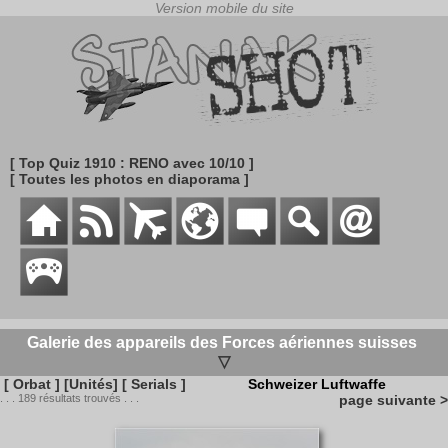
[ Top Quiz 1910 : RENO avec 10/10 ]
[ Toutes les photos en diaporama ]
Galerie des appareils des Forces aériennes suisses
▽
[ Orbat ]
[Unités]
[ Serials ]
Schweizer Luftwaffe
. . . 189 résultats trouvés . . .
page suivante >