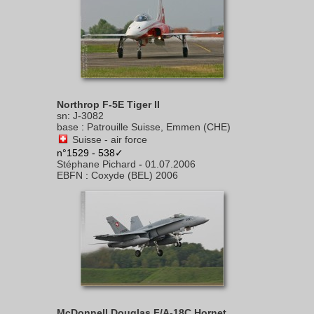
Northrop F-5E Tiger II
sn
:
J-3082
base
:
Patrouille Suisse, Emmen (CHE)
Suisse - air force
n°1529 - 538✓
Stéphane Pichard
-
01.07.2006
EBFN
:
Coxyde (BEL) 2006
McDonnell Douglas F/A-18C Hornet