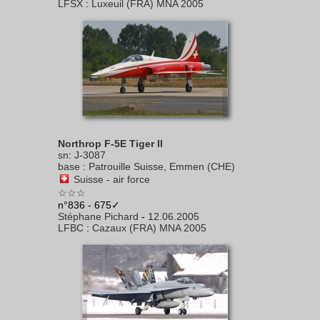
LFSX
:
Luxeuil (FRA) MNA 2005
Northrop F-5E Tiger II
sn
:
J-3087
base
:
Patrouille Suisse, Emmen (CHE)
Suisse - air force
☆☆☆
n°836 - 675✓
Stéphane Pichard
-
12.06.2005
LFBC
:
Cazaux (FRA) MNA 2005