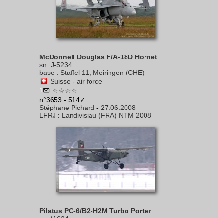
McDonnell Douglas F/A-18D Hornet
sn
:
J-5234
base
:
Staffel 11, Meiringen (CHE)
Suisse - air force
1
☆☆☆☆
n°3653 - 514✓
Stéphane Pichard
-
27.06.2008
LFRJ
:
Landivisiau (FRA) NTM 2008
Pilatus PC-6/B2-H2M Turbo Porter