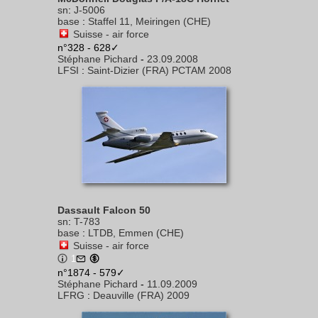
sn
:
J-5006
base
:
Staffel 11, Meiringen (CHE)
Suisse - air force
n°328 - 628✓
Stéphane Pichard
-
23.09.2008
LFSI
:
Saint-Dizier (FRA) PCTAM 2008
Dassault Falcon 50
sn
:
T-783
base
:
LTDB, Emmen (CHE)
Suisse - air force
1
n°1874 - 579✓
Stéphane Pichard
-
11.09.2009
LFRG
:
Deauville (FRA) 2009