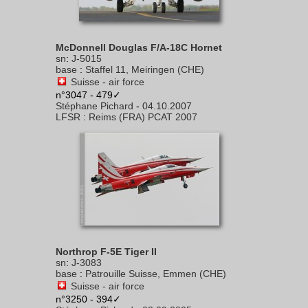
McDonnell Douglas F/A-18C Hornet
sn
:
J-5015
base
:
Staffel 11, Meiringen (CHE)
Suisse - air force
n°3047 - 479✓
Stéphane Pichard
-
04.10.2007
LFSR
:
Reims (FRA) PCAT 2007
Northrop F-5E Tiger II
sn
:
J-3083
base
:
Patrouille Suisse, Emmen (CHE)
Suisse - air force
n°3250 - 394✓