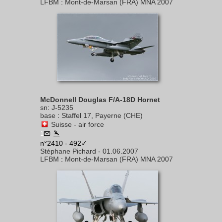
LFBM
:
Mont-de-Marsan (FRA) MNA 2007
McDonnell Douglas F/A-18D Hornet
sn
:
J-5235
base
:
Staffel 17, Payerne (CHE)
Suisse - air force
1
n°2410 - 492✓
Stéphane Pichard
-
01.06.2007
LFBM
:
Mont-de-Marsan (FRA) MNA 2007