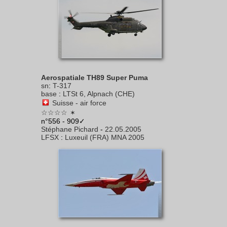
Aerospatiale TH89 Super Puma
sn
:
T-317
base
:
LTSt 6, Alpnach (CHE)
Suisse - air force
☆☆☆☆
✶
n°556 - 909✓
Stéphane Pichard
-
22.05.2005
LFSX
:
Luxeuil (FRA) MNA 2005