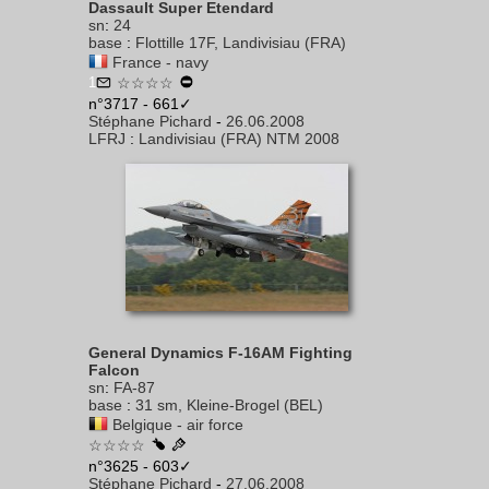
Dassault Super Etendard
sn
:
24
base
:
Flottille 17F, Landivisiau (FRA)
France - navy
1
☆☆☆☆
n°3717 - 661✓
Stéphane Pichard
-
26.06.2008
LFRJ
:
Landivisiau (FRA) NTM 2008
General Dynamics F-16AM Fighting
Falcon
sn
:
FA-87
base
:
31 sm, Kleine-Brogel (BEL)
Belgique - air force
☆☆☆☆
n°3625 - 603✓
Stéphane Pichard
-
27.06.2008