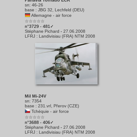
Panavia Tornado ECR
sn
:
46-26
base
:
JBG 32, Lechfeld (DEU)
Allemagne - air force
☆☆☆☆☆
n°3729 - 481✓
Stéphane Pichard
-
27.06.2008
LFRJ
:
Landivisiau (FRA) NTM 2008
Mil Mi-24V
sn
:
7354
base
:
231.vrl, Přerov (CZE)
Tchéquie - air force
☆☆☆☆☆
n°3688 - 406✓
Stéphane Pichard
-
27.06.2008
LFRJ
:
Landivisiau (FRA) NTM 2008