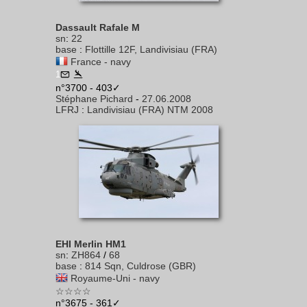
Dassault Rafale M
sn
:
22
base
:
Flottille 12F, Landivisiau (FRA)
France - navy
1
n°3700 - 403✓
Stéphane Pichard
-
27.06.2008
LFRJ
:
Landivisiau (FRA) NTM 2008
EHI Merlin HM1
sn
:
ZH864
/
68
base
:
814 Sqn, Culdrose (GBR)
Royaume-Uni - navy
☆☆☆☆
n°3675 - 361✓