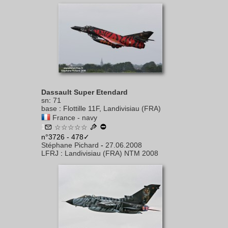
Dassault Super Etendard
sn
:
71
base
:
Flottille 11F, Landivisiau (FRA)
France - navy
1
☆☆☆☆☆
n°3726 - 478✓
Stéphane Pichard
-
27.06.2008
LFRJ
:
Landivisiau (FRA) NTM 2008