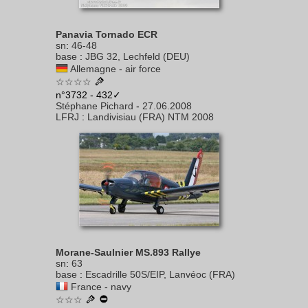
Panavia Tornado ECR
sn
:
46-48
base
:
JBG 32, Lechfeld (DEU)
Allemagne - air force
☆☆☆☆
n°3732 - 432✓
Stéphane Pichard
-
27.06.2008
LFRJ
:
Landivisiau (FRA) NTM 2008
Morane-Saulnier MS.893 Rallye
sn
:
63
base
:
Escadrille 50S/EIP, Lanvéoc (FRA)
France - navy
☆☆☆