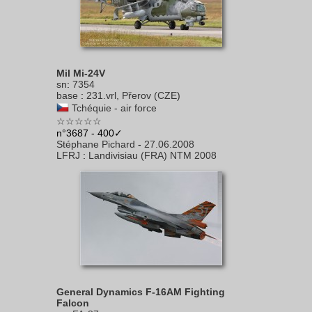
Mil Mi-24V
sn
:
7354
base
:
231.vrl, Přerov (CZE)
Tchéquie - air force
☆☆☆☆☆
n°3687 - 400✓
Stéphane Pichard
-
27.06.2008
LFRJ
:
Landivisiau (FRA) NTM 2008
General Dynamics F-16AM Fighting
Falcon