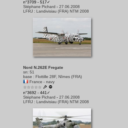
n°3709 - 517✓
Stéphane Pichard
-
27.06.2008
LFRJ
:
Landivisiau (FRA) NTM 2008
Nord N.262E Fregate
sn
:
51
base
:
Flottille 28F, Nîmes (FRA)
France - navy
☆☆☆☆☆
n°3692 - 441✓
Stéphane Pichard
-
27.06.2008
LFRJ
:
Landivisiau (FRA) NTM 2008