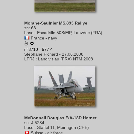
Morane-Saulnier MS.893 Rallye
sn
:
68
base
:
Escadrille 50S/EIP, Lanvéoc (FRA)
France - navy
n°3710 - 577✓
Stéphane Pichard
-
27.06.2008
LFRJ
:
Landivisiau (FRA) NTM 2008
McDonnell Douglas F/A-18D Hornet
sn
:
J-5234
base
:
Staffel 11, Meiringen (CHE)
Suisse - air force