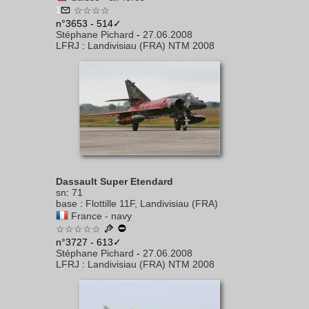
1
☆☆☆☆
n°3653 - 514✓
Stéphane Pichard
-
27.06.2008
LFRJ
:
Landivisiau (FRA) NTM 2008
Dassault Super Etendard
sn
:
71
base
:
Flottille 11F, Landivisiau (FRA)
France - navy
☆☆☆☆☆
n°3727 - 613✓
Stéphane Pichard
-
27.06.2008
LFRJ
:
Landivisiau (FRA) NTM 2008