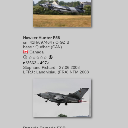
Hawker Hunter F58
sn
:
41H/697464
/
C-GZIB
base
:
Québec (CAN)
Canada
☆☆☆☆☆
n°3662 - 497✓
Stéphane Pichard
-
27.06.2008
LFRJ
:
Landivisiau (FRA) NTM 2008