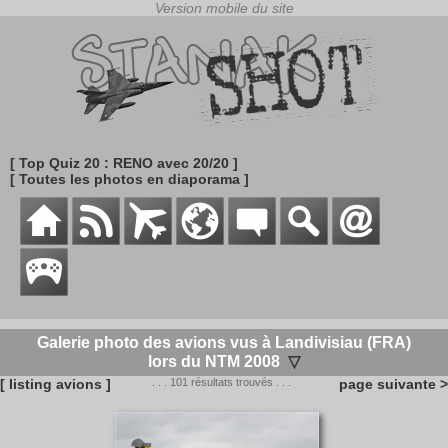
[ Top Quiz 20 : RENO avec 20/20 ]
[ Toutes les photos en diaporama ]
Galerie photo des avions vus à Landivisiau (FRA)
lors du NTM 2008
▽
[ listing avions ]
. . . 101 résultats trouvés . . .
page suivante >