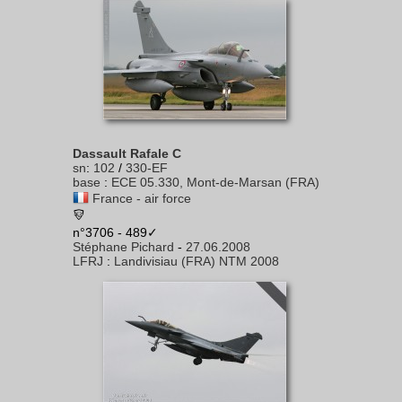
Dassault Rafale C
sn
:
102
/
330-EF
base
:
ECE 05.330, Mont-de-Marsan (FRA)
France - air force
n°3706 - 489✓
Stéphane Pichard
-
27.06.2008
LFRJ
:
Landivisiau (FRA) NTM 2008