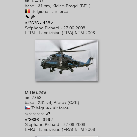
sn
:
FA-87
base
:
31 sm, Kleine-Brogel (BEL)
Belgique - air force
n°3626 - 438✓
Stéphane Pichard
-
27.06.2008
LFRJ
:
Landivisiau (FRA) NTM 2008
Mil Mi-24V
sn
:
7353
base
:
231.vrl, Přerov (CZE)
Tchéquie - air force
☆☆☆☆☆
n°3686 - 399✓
Stéphane Pichard
-
27.06.2008
LFRJ
:
Landivisiau (FRA) NTM 2008