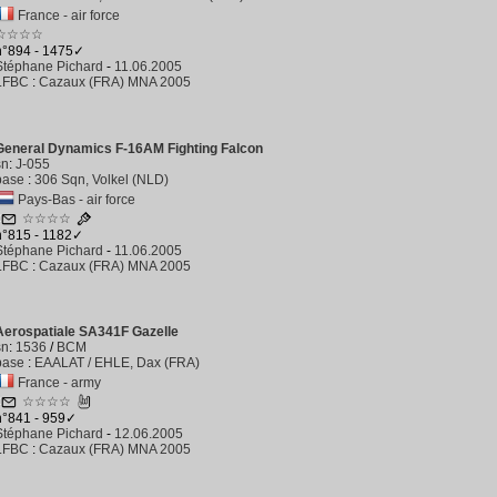
France - air force
☆☆☆☆
n°894 - 1475✓
Stéphane Pichard
-
11.06.2005
LFBC
:
Cazaux (FRA) MNA 2005
General Dynamics F-16AM Fighting Falcon
sn
:
J-055
base
:
306 Sqn, Volkel (NLD)
Pays-Bas - air force
2
☆☆☆☆
n°815 - 1182✓
Stéphane Pichard
-
11.06.2005
LFBC
:
Cazaux (FRA) MNA 2005
Aerospatiale SA341F Gazelle
sn
:
1536
/
BCM
base
:
EAALAT / EHLE, Dax (FRA)
France - army
2
☆☆☆☆
n°841 - 959✓
Stéphane Pichard
-
12.06.2005
LFBC
:
Cazaux (FRA) MNA 2005