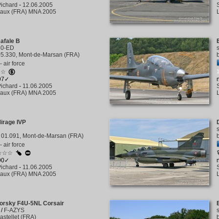
ichard
-
12.06.2005
aux (FRA) MNA 2005
afale B
30-ED
5.330, Mont-de-Marsan (FRA)
 air force
☆☆
797✓
ichard
-
11.06.2005
aux (FRA) MNA 2005
irage IVP
01.091, Mont-de-Marsan (FRA)
 air force
☆☆☆
290✓
ichard
-
11.06.2005
aux (FRA) MNA 2005
korsky F4U-5NL Corsair
/
F-AZYS
astellet (FRA)