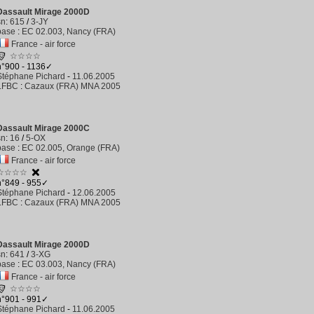
Dassault Mirage 2000D
sn
:
615
/
3-JY
base
:
EC 02.003, Nancy (FRA)
France - air force
☆☆☆☆
n°900 - 1136✓
Stéphane Pichard
-
11.06.2005
LFBC
:
Cazaux (FRA) MNA 2005
Dassault Mirage 2000C
sn
:
16
/
5-OX
base
:
EC 02.005, Orange (FRA)
France - air force
☆☆☆☆
n°849 - 955✓
Stéphane Pichard
-
12.06.2005
LFBC
:
Cazaux (FRA) MNA 2005
Dassault Mirage 2000D
sn
:
641
/
3-XG
base
:
EC 03.003, Nancy (FRA)
France - air force
☆☆☆☆
n°901 - 991✓
Stéphane Pichard
-
11.06.2005