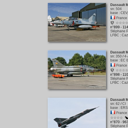
Dassault 
sn
:
504
base
:
CEV,
France -
☆☆☆
n°899 - 11
Stéphane P
LFBC
:
Caz
Dassault 
sn
:
350
/
4-
base
:
EC 0
France -
☆☆☆
n°898 - 11
Stéphane P
LFBC
:
Caz
Dassault M
sn
:
62
/
CI
base
:
ERS 
France -
☆☆☆☆
n°870 - 96
Stéphane P