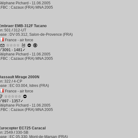
Stéphane Pichard
-
11.06.2005
LFBC
:
Cazaux (FRA) MNA 2005
Embraer EMB-312F Tucano
sn
:
501
/
312-UT
base
:
DV 05.312, Salon-de-Provence (FRA)
France - air force
1
☆☆☆☆
n°3091 - 1481✓
Stéphane Pichard
-
11.06.2005
LFBC
:
Cazaux (FRA) MNA 2005
Dassault Mirage 2000N
sn
:
322
/
4-CP
base
:
EC 03.004, Istres (FRA)
France - air force
☆☆☆☆☆
n°897 - 1357✓
Stéphane Pichard
-
11.06.2005
LFBC
:
Cazaux (FRA) MNA 2005
Eurocopter EC725 Caracal
sn
:
2549
/
330-SB
base
:
EC 05.330, Mont-de-Marsan (FRA)