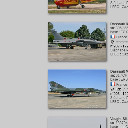
Stéphane P
LFBC
:
Caz
Dassault R
sn
:
306
/
3
base
:
EC 0
France -
☆☆☆
n°907 - 1
Stéphane P
LFBC
:
Caz
Dassault M
sn
:
61
/
CH
base
:
ERS 
France -
1
☆
n°903 - 1
Stéphane P
LFBC
:
Caz
Vought-Si
sn
:
133704
base
:
Le C