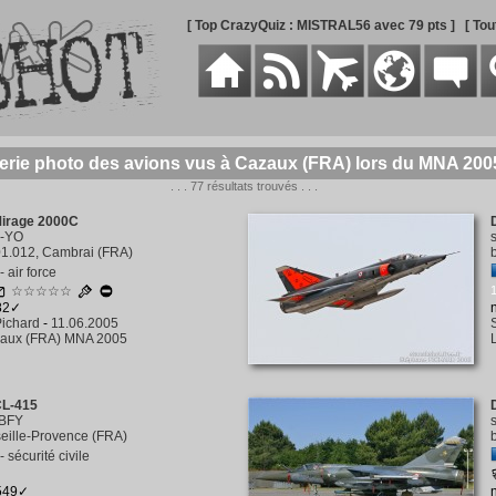
[ Top CrazyQuiz : MISTRAL56 avec 79 pts ]
[ To
erie photo des avions vus à Cazaux (FRA) lors du MNA 200
. . . 77 résultats trouvés . . .
Mirage 2000C
-YO
1.012, Cambrai (FRA)
 air force
☆☆☆☆☆
082✓
ichard
-
11.06.2005
aux (FRA) MNA 2005
CL-415
ZBFY
eille-Provence (FRA)
 sécurité civile
1549✓