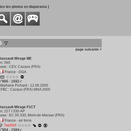
utes les photos en diaporama ]
5
▽
page suivante >
Dassault Mirage IIIE
sn
:
560
base
:
CEV, Cazaux (FRA)
France - DGA
1
☆☆☆☆
n°866 - 1692✓
Stéphane Pichard
-
12.06.2005
LFBC
:
Cazaux (FRA) MNA 2005
Dassault Mirage F1CT
sn
:
227
/
330-AP
base
:
EC 05.330, Mont-de-Marsan (FRA)
France - air force
Top2024
☆☆☆☆
n°904 - 1584✓