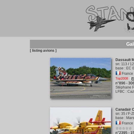
Gal
[ listing avions ]
Dassault 
sn
:
113
/
12
base
:
EC 0
France -
Top2008
3
n°896 - 3
Stéphane P
LFBC
:
Caz
Canadair 
sn
:
35
/
F-
base
:
Mars
France -
☆☆☆☆☆
n°2395 - 