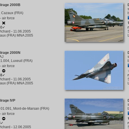
Mirage 2000B
 Cazaux (FRA)
 air force
☆
40✓
ichard
-
11.06.2005
aux (FRA) MNA 2005
Mirage 2000N
AJ
1.004, Luxeuil (FRA)
 air force
☆
08✓
ichard
-
11.06.2005
aux (FRA) MNA 2005
irage IVP
01.091, Mont-de-Marsan (FRA)
 air force
3✓
ichard
-
12.06.2005