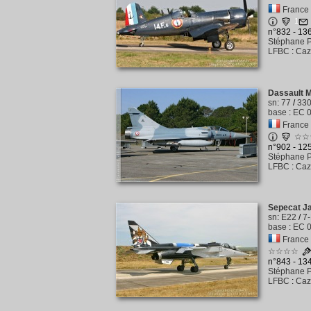
France
1
n°832 - 1
Stéphane P
LFBC
:
Caz
Dassault M
sn
:
77
/
33
base
:
EC 0
France -
☆☆
n°902 - 1
Stéphane P
LFBC
:
Caz
Sepecat J
sn
:
E22
/
7
base
:
EC 0
France -
☆☆☆☆
n°843 - 1
Stéphane P
LFBC
:
Caz