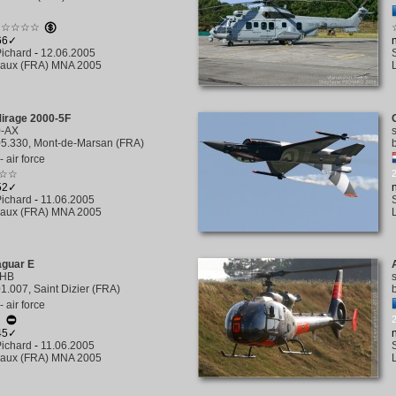
☆☆☆☆
366✓
ichard
-
12.06.2005
aux (FRA) MNA 2005
irage 2000-5F
0-AX
5.330, Mont-de-Marsan (FRA)
 air force
☆☆
252✓
ichard
-
11.06.2005
aux (FRA) MNA 2005
aguar E
-HB
1.007, Saint Dizier (FRA)
 air force
345✓
ichard
-
11.06.2005
aux (FRA) MNA 2005