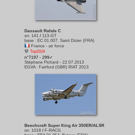
Dassault Rafale C
sn
:
141
/
113-GT
base
:
EC 01.007, Saint Dizier (FRA)
France - air force
Top2024
n°7197 - 299✓
Stéphane Pichard
-
22.07.2013
EGVA
:
Fairford (GBR) RIAT 2013
Beechcraft Super King Air 350ER/ALSR
sn
:
1018
/
F-RACG