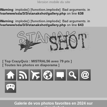
Warning
: implode() [
function.implode
]: Bad arguments. in
/var/www/sda/3/3/stanakshot/gallery.php
on line
638
Warning
: implode() [
function.implode
]: Bad arguments. in
/var/www/sda/3/3/stanakshot/gallery.php
on line
643
[ Top CrazyQuiz : MISTRAL56 avec 79 pts ]
[ Toutes les photos en diaporama ]
Galerie de vos photos favorites en 2024 sur