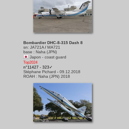
Bombardier DHC-8-315 Dash 8
sn
:
JA721A
/
MA721
base
:
Naha (JPN)
Japon - coast guard
Top2024
n°11427 - 323✓
Stéphane Pichard
-
09.12.2018
ROAH
:
Naha (JPN) 2018