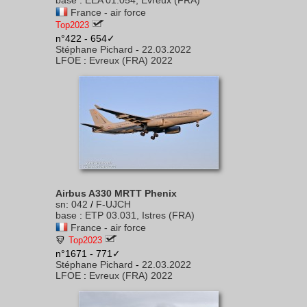
base
:
EEA 01.054, Evreux (FRA)
France - air force
Top2023
n°422 - 654✓
Stéphane Pichard
-
22.03.2022
LFOE
:
Evreux (FRA) 2022
Airbus A330 MRTT Phenix
sn
:
042
/
F-UJCH
base
:
ETP 03.031, Istres (FRA)
France - air force
Top2023
n°1671 - 771✓
Stéphane Pichard
-
22.03.2022
LFOE
:
Evreux (FRA) 2022