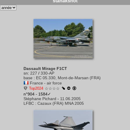
stanakshot
Dassault Mirage F1CT
sn
:
227
/
330-AP
base
:
EC 05.330, Mont-de-Marsan (FRA)
France - air force
Top2024
☆☆☆☆
n°904 - 1584✓
Stéphane Pichard
-
11.06.2005
LFBC
:
Cazaux (FRA) MNA 2005