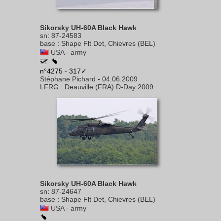
Sikorsky UH-60A Black Hawk
sn
:
87-24583
base
:
Shape Flt Det, Chievres (BEL)
USA - army
n°4275 - 317✓
Stéphane Pichard
-
04.06.2009
LFRG
:
Deauville (FRA) D-Day 2009
Sikorsky UH-60A Black Hawk
sn
:
87-24647
base
:
Shape Flt Det, Chievres (BEL)
USA - army