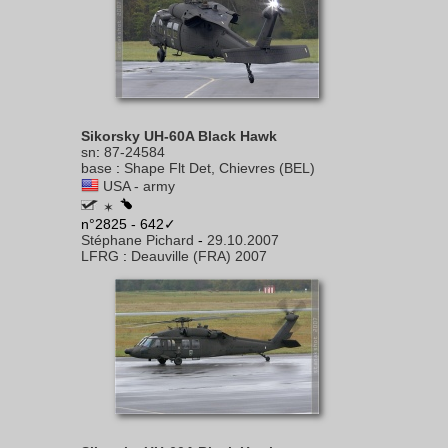
Sikorsky UH-60A Black Hawk
sn
:
87-24584
base
:
Shape Flt Det, Chievres (BEL)
USA - army
✶
n°2825 - 642✓
Stéphane Pichard
-
29.10.2007
LFRG
:
Deauville (FRA) 2007