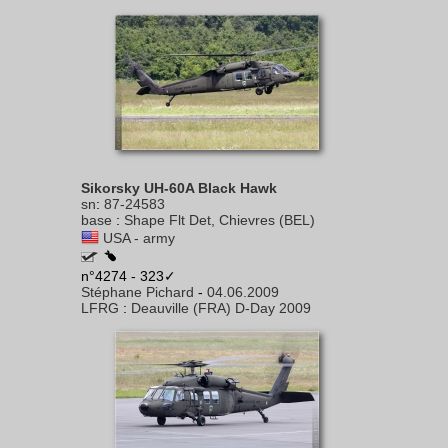
Sikorsky UH-60A Black Hawk
sn
:
87-24583
base
:
Shape Flt Det, Chievres (BEL)
USA - army
n°4274 - 323✓
Stéphane Pichard
-
04.06.2009
LFRG
:
Deauville (FRA) D-Day 2009