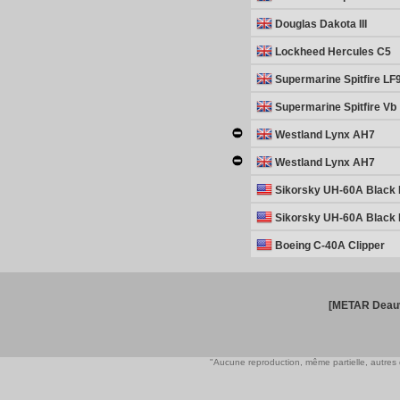
Douglas Dakota III
Lockheed Hercules C5
Supermarine Spitfire LF
Supermarine Spitfire Vb
Westland Lynx AH7
Westland Lynx AH7
Sikorsky UH-60A Black
Sikorsky UH-60A Black
Boeing C-40A Clipper
[METAR Deauv
"Aucune reproduction, même partielle, autres qu