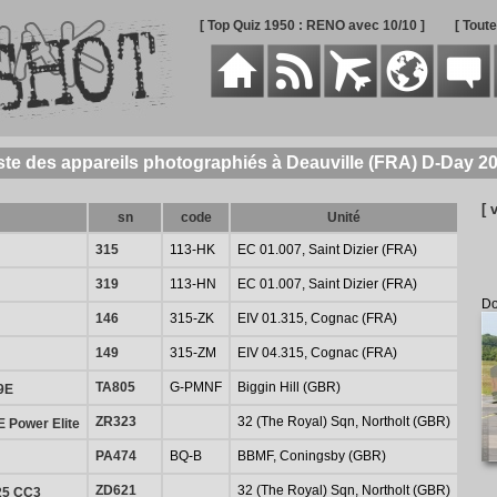
[ Top Quiz 1950 : RENO avec 10/10 ]
[ Tout
ste des appareils photographiés à Deauville (FRA) D-Day 2
[ 
sn
code
Unité
315
113-HK
EC 01.007, Saint Dizier (FRA)
319
113-HN
EC 01.007, Saint Dizier (FRA)
Do
146
315-ZK
EIV 01.315, Cognac (FRA)
149
315-ZM
EIV 04.315, Cognac (FRA)
TA805
G-PMNF
Biggin Hill (GBR)
9E
ZR323
32 (The Royal) Sqn, Northolt (GBR)
 Power Elite
PA474
BQ-B
BBMF, Coningsby (GBR)
ZD621
32 (The Royal) Sqn, Northolt (GBR)
25 CC3