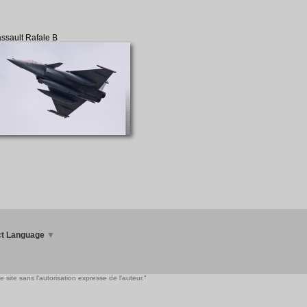
ssault Rafale B
ct Language
▼
 site sans l'autorisation expresse de l'auteur."