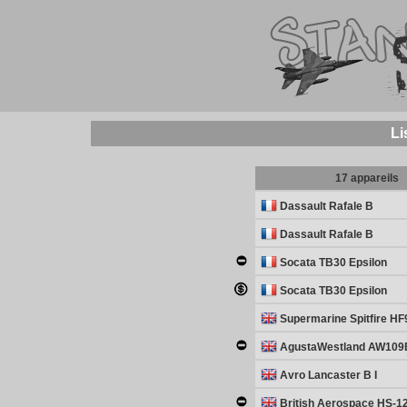
Li
17 appareils
Dassault Rafale B
Dassault Rafale B
Socata TB30 Epsilon
Socata TB30 Epsilon
Supermarine Spitfire HF
AgustaWestland AW109E
Avro Lancaster B I
British Aerospace HS-1