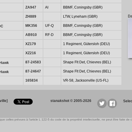
ZA947
AI
BBMF, Coningsby (GBR)
Da
ZH889
LTW, Lyneham (GBR)
MK356
UF-Q
BBMF, Coningsby (GBR)
9C
AB910
RF-D
BBMF, Coningsby (GBR)
XZ179
1 Regiment, Gütersloh (DEU)
XZ216
1 Regiment, Gütersloh (DEU)
87-24583
Shape Flt Det, Chievres (BEL)
 Hawk
87-24647
Shape Flt Det, Chievres (BEL)
 Hawk
165834
VR-58, Jacksonville (US-FL)
ille]
stanakshot © 2005-2026
Sele
e celles prévues à l'article L 122-5 du code de la propriété intellectuelle, ne peut être faite de ce