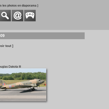
es les photos en diaporama ]
009
voir tout ]
uglas Dakota III