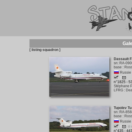
Gale
[ listing squadron ]
Dassault F
sn
:
RA-090
base
:
Ross
Russie
1
n°1825 - 
Stéphane P
LFRG
:
Dea
Tupolev T
sn
:
RA-858
base
:
Ross
Russie
1
☆
n°435 - 44