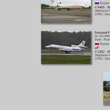
Russie
n°4465 - 
Stéphane P
LFRG
:
Dea
Dassault F
sn
:
RA-090
base
:
Ross
Russie
n°1902 - 
Stéphane P
LFRG
:
Dea