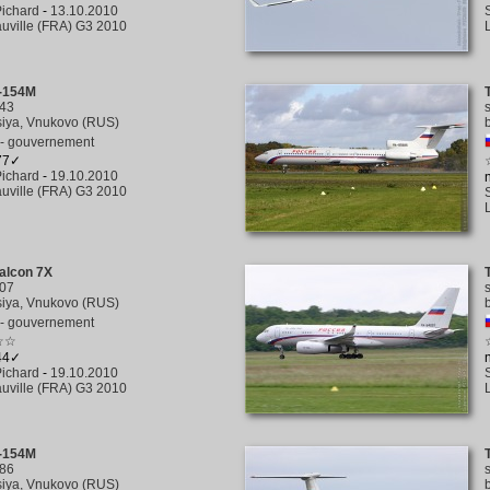
ichard
-
13.10.2010
uville (FRA) G3 2010
u-154M
43
iya, Vnukovo (RUS)
 - gouvernement
377✓
ichard
-
19.10.2010
uville (FRA) G3 2010
alcon 7X
07
iya, Vnukovo (RUS)
 - gouvernement
☆☆
344✓
ichard
-
19.10.2010
uville (FRA) G3 2010
u-154M
86
iya, Vnukovo (RUS)