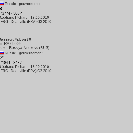
Russie - gouvernement
n°3774 - 368✓
Stéphane Pichard
-
18.10.2010
LFRG
:
Deauville (FRA) G3 2010
Dassault Falcon 7X
sn
:
RA-09009
base
:
Rossiya, Vnukovo (RUS)
Russie - gouvernement
n°1864 - 343✓
Stéphane Pichard
-
18.10.2010
LFRG
:
Deauville (FRA) G3 2010