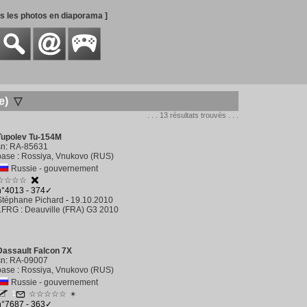
es les photos en diaporama ]
e)
▽
. . . 13 résultats trouvés . . .
Tupolev Tu-154M
sn
:
RA-85631
base
:
Rossiya, Vnukovo (RUS)
Russie - gouvernement
☆☆☆☆
n°4013 - 374✓
Stéphane Pichard
-
19.10.2010
LFRG
:
Deauville (FRA) G3 2010
Dassault Falcon 7X
sn
:
RA-09007
base
:
Rossiya, Vnukovo (RUS)
Russie - gouvernement
1
☆☆☆☆☆
✶
n°7687 - 363✓