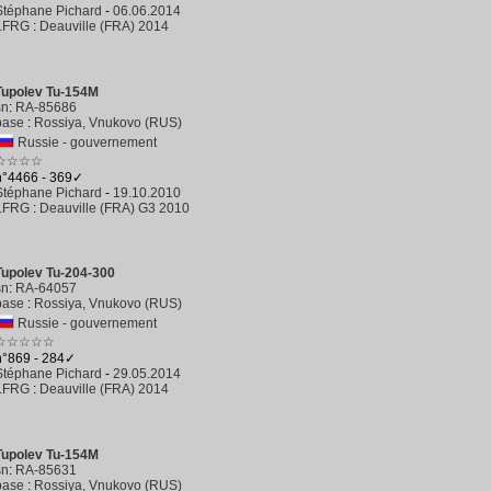
Stéphane Pichard
-
06.06.2014
LFRG
:
Deauville (FRA) 2014
Tupolev Tu-154M
sn
:
RA-85686
base
:
Rossiya, Vnukovo (RUS)
Russie - gouvernement
☆☆☆☆
n°4466 - 369✓
Stéphane Pichard
-
19.10.2010
LFRG
:
Deauville (FRA) G3 2010
Tupolev Tu-204-300
sn
:
RA-64057
base
:
Rossiya, Vnukovo (RUS)
Russie - gouvernement
☆☆☆☆☆
n°869 - 284✓
Stéphane Pichard
-
29.05.2014
LFRG
:
Deauville (FRA) 2014
Tupolev Tu-154M
sn
:
RA-85631
base
:
Rossiya, Vnukovo (RUS)