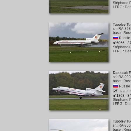
Stéphane P
LFRG
:
Dea
Tupolev T
sn
:
RA-858
base
:
Ross
Russie
n°5066 - 
Stéphane P
LFRG
:
Dea
Dassault F
sn
:
RA-090
base
:
Ross
Russie
☆☆☆
n°1863 - 
Stéphane P
LFRG
:
Dea
Tupolev T
sn
:
RA-856
base
:
Ross