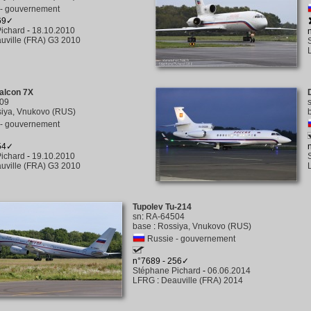
 - gouvernement
369✓
ichard
-
18.10.2010
uville (FRA) G3 2010
alcon 7X
09
iya, Vnukovo (RUS)
 - gouvernement
354✓
ichard
-
19.10.2010
uville (FRA) G3 2010
Tupolev Tu-214
sn
:
RA-64504
base
:
Rossiya, Vnukovo (RUS)
Russie - gouvernement
n°7689 - 256✓
Stéphane Pichard
-
06.06.2014
LFRG
:
Deauville (FRA) 2014