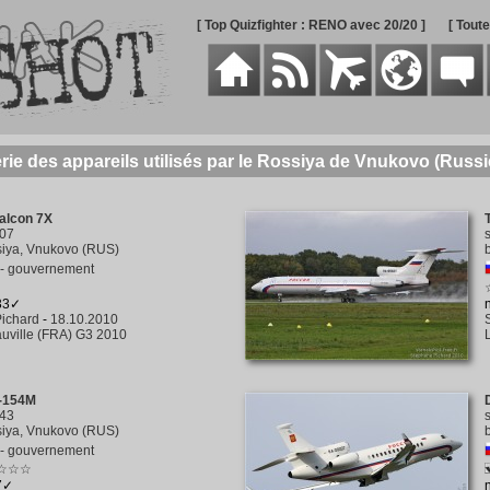
[ Top Quizfighter : RENO avec 20/20 ]
[ Tout
rie des appareils utilisés par le Rossiya de Vnukovo (Russi
alcon 7X
07
iya, Vnukovo (RUS)
 - gouvernement
533✓
ichard
-
18.10.2010
uville (FRA) G3 2010
u-154M
43
iya, Vnukovo (RUS)
 - gouvernement
☆☆☆
7✓