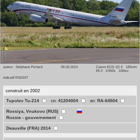
auteur : Stéphane Pichard
06.06.2014
Canon EOS-1D X 185mm
f/6.3 1/400s 100iso
indicatif RSD037
construit en 2002
Tupolev Tu-214
cn:
41204004
sn:
RA-64504
Rossiya, Vnukovo (RUS)
Russie - gouvernement
Deauville (FRA) 2014