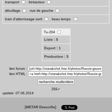
transport
biréacteur
décollage
vue de gauche
train d'atterrissage sorti
beau temps
Tu-204
Liste : 5
Export : 1
Production : 5
lien forum :
lien HTML :
256✓
update: 07.06.2014
[METAR Deauville]