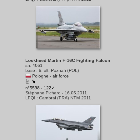
Lockheed Martin F-16C Fighting Falcon
sn
:
4061
base
:
6. elt, Poznań (POL)
Pologne - air force
n°5598 - 122✓
Stéphane Pichard
-
16.05.2011
LFQI
:
Cambrai (FRA) NTM 2011