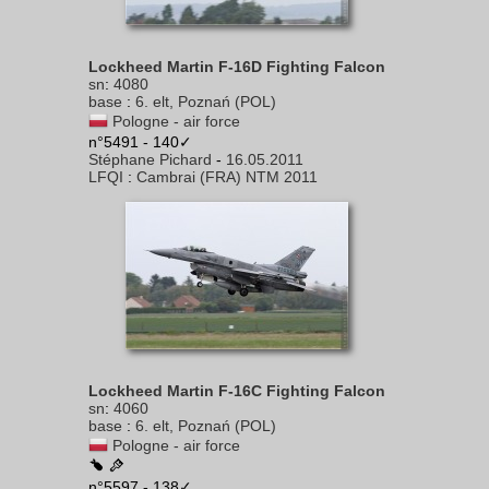
Lockheed Martin F-16D Fighting Falcon
sn
:
4080
base
:
6. elt, Poznań (POL)
Pologne - air force
n°5491 - 140✓
Stéphane Pichard
-
16.05.2011
LFQI
:
Cambrai (FRA) NTM 2011
Lockheed Martin F-16C Fighting Falcon
sn
:
4060
base
:
6. elt, Poznań (POL)
Pologne - air force
n°5597 - 138✓