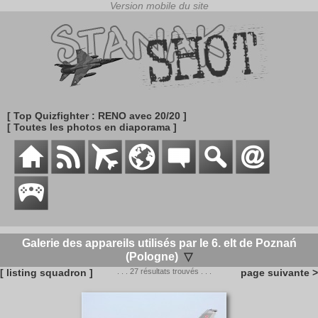
[ Top Quizfighter : RENO avec 20/20 ]
[ Toutes les photos en diaporama ]
Galerie des appareils utilisés par le 6. elt de Poznań
(Pologne)
▽
[ listing squadron ]
. . . 27 résultats trouvés . . .
page suivante >