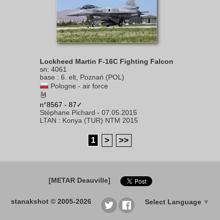
Lockheed Martin F-16C Fighting Falcon
sn
:
4061
base
:
6. elt, Poznań (POL)
Pologne - air force
n°8567 - 87✓
Stéphane Pichard
-
07.05.2015
LTAN
:
Konya (TUR) NTM 2015
1
>
>>
[METAR Deauville]
stanakshot © 2005-2026
Select Language
▼