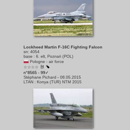
Lockheed Martin F-16C Fighting Falcon
sn
:
4054
base
:
6. elt, Poznań (POL)
Pologne - air force
☆☆☆☆
n°8565 - 99✓
Stéphane Pichard
-
08.05.2015
LTAN
:
Konya (TUR) NTM 2015