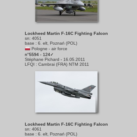
Lockheed Martin F-16C Fighting Falcon
sn
:
4051
base
:
6. elt, Poznań (POL)
Pologne - air force
n°5594 - 124✓
Stéphane Pichard
-
16.05.2011
LFQI
:
Cambrai (FRA) NTM 2011
Lockheed Martin F-16C Fighting Falcon
sn
:
4061
base
:
6. elt, Poznań (POL)