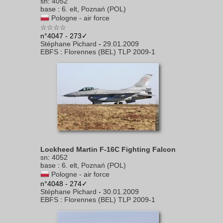
sn
:
4052
base
:
6. elt, Poznań (POL)
Pologne - air force
☆☆☆☆
n°4047 - 273✓
Stéphane Pichard
-
29.01.2009
EBFS
:
Florennes (BEL) TLP 2009-1
Lockheed Martin F-16C Fighting Falcon
sn
:
4052
base
:
6. elt, Poznań (POL)
Pologne - air force
n°4048 - 274✓
Stéphane Pichard
-
30.01.2009
EBFS
:
Florennes (BEL) TLP 2009-1