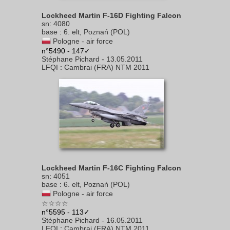
Lockheed Martin F-16D Fighting Falcon
sn
:
4080
base
:
6. elt, Poznań (POL)
Pologne - air force
n°5490 - 147✓
Stéphane Pichard
-
13.05.2011
LFQI
:
Cambrai (FRA) NTM 2011
Lockheed Martin F-16C Fighting Falcon
sn
:
4051
base
:
6. elt, Poznań (POL)
Pologne - air force
☆☆☆☆
n°5595 - 113✓
Stéphane Pichard
-
16.05.2011
LFQI
:
Cambrai (FRA) NTM 2011