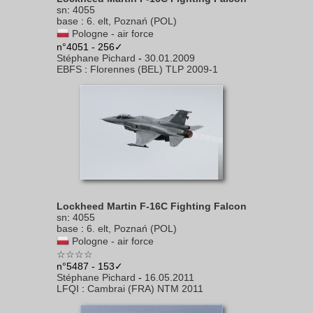
sn
:
4055
base
:
6. elt, Poznań (POL)
Pologne - air force
n°4051 - 256✓
Stéphane Pichard
-
30.01.2009
EBFS
:
Florennes (BEL) TLP 2009-1
Lockheed Martin F-16C Fighting Falcon
sn
:
4055
base
:
6. elt, Poznań (POL)
Pologne - air force
☆☆☆☆
n°5487 - 153✓
Stéphane Pichard
-
16.05.2011
LFQI
:
Cambrai (FRA) NTM 2011