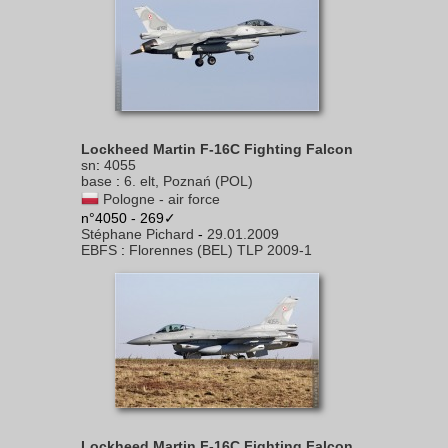
Lockheed Martin F-16C Fighting Falcon
sn
:
4055
base
:
6. elt, Poznań (POL)
Pologne - air force
n°4050 - 269✓
Stéphane Pichard
-
29.01.2009
EBFS
:
Florennes (BEL) TLP 2009-1
Lockheed Martin F-16C Fighting Falcon