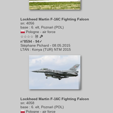
Lockheed Martin F-16C Fighting Falcon
sn
:
4056
base
:
6. elt, Poznań (POL)
Pologne - air force
☆☆☆☆
n°8594 - 94✓
Stéphane Pichard
-
08.05.2015
LTAN
:
Konya (TUR) NTM 2015
Lockheed Martin F-16C Fighting Falcon
sn
:
4058
base
:
6. elt, Poznań (POL)
Pologne - air force