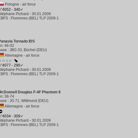
Pologne - air force
n°4052 - 340✓
Stéphane Pichard
-
30.01.2009
EBFS
:
Florennes (BEL) TLP 2009-1
Panavia Tornado IDS
sn
:
46-02
base
:
JBG 33, Büchel (DEU)
Allemagne - air force
☆☆☆☆
n°4077 - 290✓
Stéphane Pichard
-
30.01.2009
EBFS
:
Florennes (BEL) TLP 2009-1
McDonnell Douglas F-4F Phantom II
sn
:
38-74
base
:
JG 71, Wittmund (DEU)
Allemagne - air force
n°4034 - 309✓
Stéphane Pichard
-
30.01.2009
EBFS
:
Florennes (BEL) TLP 2009-1