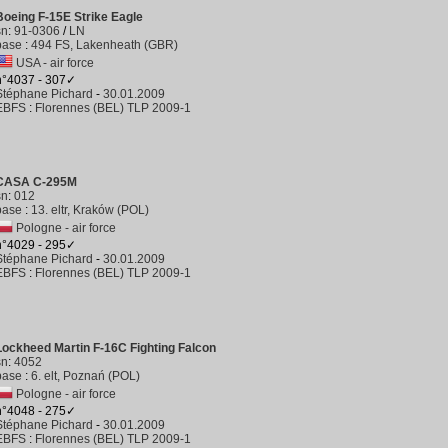
Boeing F-15E Strike Eagle
sn
:
91-0306
/
LN
base
:
494 FS, Lakenheath (GBR)
USA - air force
n°4037 - 307✓
Stéphane Pichard
-
30.01.2009
EBFS
:
Florennes (BEL) TLP 2009-1
CASA C-295M
sn
:
012
base
:
13. eltr, Kraków (POL)
Pologne - air force
n°4029 - 295✓
Stéphane Pichard
-
30.01.2009
EBFS
:
Florennes (BEL) TLP 2009-1
Lockheed Martin F-16C Fighting Falcon
sn
:
4052
base
:
6. elt, Poznań (POL)
Pologne - air force
n°4048 - 275✓
Stéphane Pichard
-
30.01.2009
EBFS
:
Florennes (BEL) TLP 2009-1