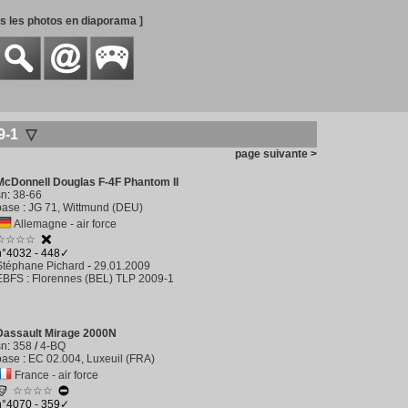
es les photos en diaporama ]
9-1
▽
page suivante >
McDonnell Douglas F-4F Phantom II
sn
:
38-66
base
:
JG 71, Wittmund (DEU)
Allemagne - air force
☆☆☆☆
n°4032 - 448✓
Stéphane Pichard
-
29.01.2009
EBFS
:
Florennes (BEL) TLP 2009-1
Dassault Mirage 2000N
sn
:
358
/
4-BQ
base
:
EC 02.004, Luxeuil (FRA)
France - air force
☆☆☆☆
n°4070 - 359✓