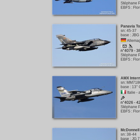
Stéphane P
EBFS
:
Flo
Panavia T
sn
:
45-37
base
:
JBG 
Allemag
1
n°4079 - 
Stéphane P
EBFS
:
Flo
AMX Inter
sn
:
MM718
base
:
13° 
Italie - 
n°4026 - 
Stéphane P
EBFS
:
Flo
McDonnell 
sn
:
38-44
base
:
JG 7