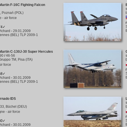
artin F-16C Fighting Falcon
lt, Poznań (POL)
 - air force
274✓
ichard
-
29.01.2009
rennes (BEL) TLP 2009-1
Martin C-130J-30 Super Hercules
90
/
46-56
Gruppo TM, Pisa (ITA)
air force
368✓
ichard
-
30.01.2009
rennes (BEL) TLP 2009-1
ornado IDS
33, Büchel (DEU)
ne - air force
280✓
ichard
-
30.01.2009