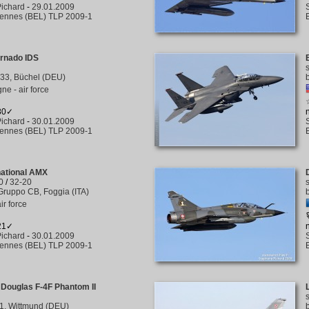
ichard
-
29.01.2009
rennes (BEL) TLP 2009-1
ornado IDS
33, Büchel (DEU)
ne - air force
380✓
ichard
-
30.01.2009
rennes (BEL) TLP 2009-1
national AMX
0
/
32-20
Gruppo CB, Foggia (ITA)
air force
421✓
ichard
-
30.01.2009
rennes (BEL) TLP 2009-1
Douglas F-4F Phantom II
1, Wittmund (DEU)