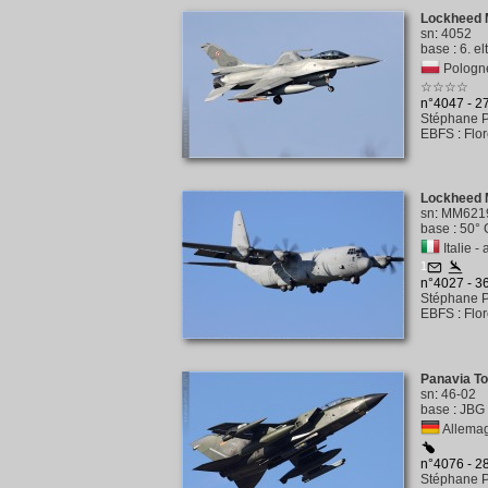
Lockheed M
sn
:
4052
base
:
6. e
Pologne
☆☆☆☆
n°4047 - 
Stéphane P
EBFS
:
Flo
Lockheed 
sn
:
MM621
base
:
50° 
Italie - 
1
n°4027 - 
Stéphane P
EBFS
:
Flo
Panavia T
sn
:
46-02
base
:
JBG 
Allemag
n°4076 - 
Stéphane P