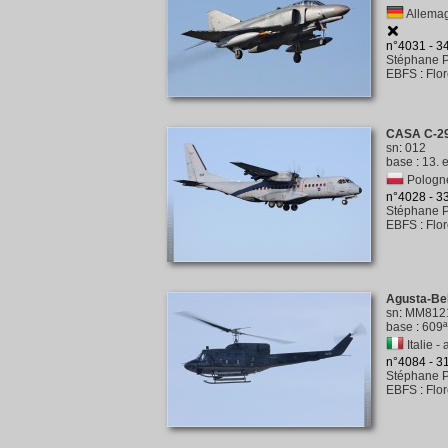
Allemag
n°4031 - 
Stéphane P
EBFS
:
Flo
CASA C-2
sn
:
012
base
:
13. 
Pologne
n°4028 - 
Stéphane P
EBFS
:
Flo
Agusta-Be
sn
:
MM812
base
:
609ª
Italie - 
n°4084 - 
Stéphane P
EBFS
:
Flo