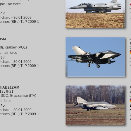
ne - air force
344✓
ichard
-
30.01.2009
rennes (BEL) TLP 2009-1
95M
eltr, Kraków (POL)
 - air force
339✓
ichard
-
30.01.2009
rennes (BEL) TLP 2009-1
ll AB212AM
13
/
9-21
 SCC, Grazzanise (ITA)
air force
313✓
ichard
-
30.01.2009
rennes (BEL) TLP 2009-1