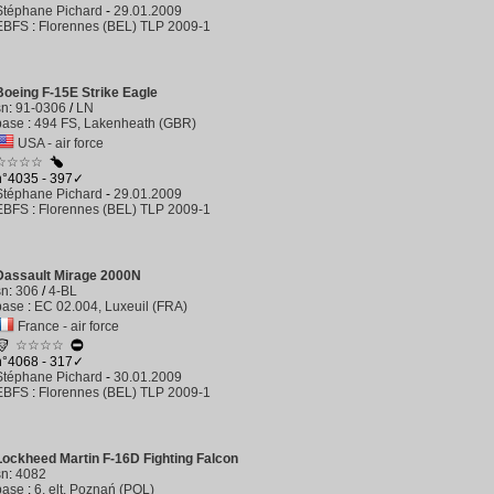
Stéphane Pichard
-
29.01.2009
EBFS
:
Florennes (BEL) TLP 2009-1
Boeing F-15E Strike Eagle
sn
:
91-0306
/
LN
base
:
494 FS, Lakenheath (GBR)
USA - air force
☆☆☆☆
n°4035 - 397✓
Stéphane Pichard
-
29.01.2009
EBFS
:
Florennes (BEL) TLP 2009-1
Dassault Mirage 2000N
sn
:
306
/
4-BL
base
:
EC 02.004, Luxeuil (FRA)
France - air force
☆☆☆☆
n°4068 - 317✓
Stéphane Pichard
-
30.01.2009
EBFS
:
Florennes (BEL) TLP 2009-1
Lockheed Martin F-16D Fighting Falcon
sn
:
4082
base
:
6. elt, Poznań (POL)