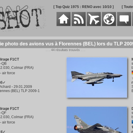
[ Top Quiz 1975 : RENO avec 10/10 ]
[ Tout
ie photo des avions vus à Florennes (BEL) lors du TLP 200
. . . 44 résultats trouvés . . .
Mirage F1CT
0-QB
2.030, Colmar (FRA)
 air force
486✓
ichard
-
29.01.2009
rennes (BEL) TLP 2009-1
Mirage F1CT
0-QF
2.030, Colmar (FRA)
 air force
424✓