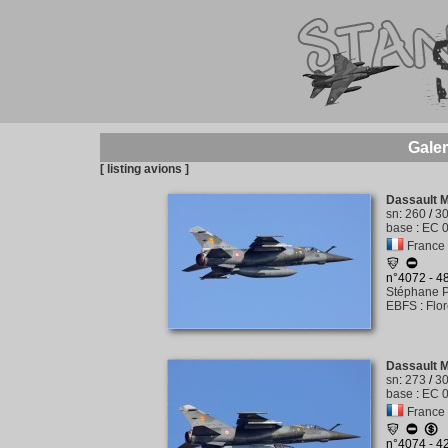
Galer
[ listing avions ]
Dassault 
sn
:
260
/
3
base
:
EC 0
France -
n°4072 - 
Stéphane P
EBFS
:
Flo
Dassault 
sn
:
273
/
3
base
:
EC 0
France -
n°4074 - 