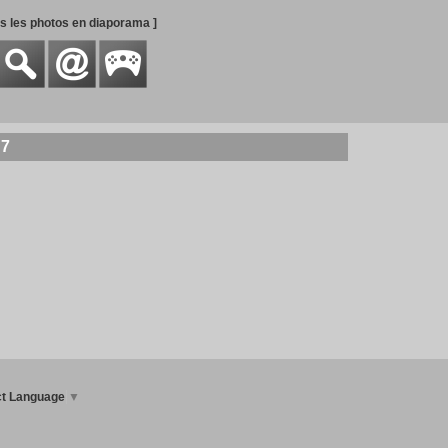
es les photos en diaporama ]
 7
ct Language
▼