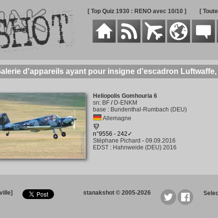
[ Top Quiz 1930 : RENO avec 10/10 ]
[ Tout
alerie d'appareils ayant pour insigne d'escadron Luftwaffe,
Heliopolis Gomhouria 6
sn
:
BF
/
D-ENKM
base
:
Bundenthal-Rumbach (DEU)
Allemagne
n°9556 - 242✓
Stéphane Pichard
-
09.09.2016
EDST
:
Hahnweide (DEU) 2016
ille]
stanakshot © 2005-2026
Sele