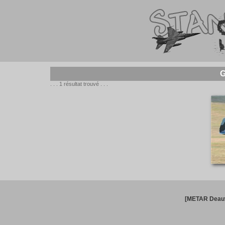
G
. . . 1 résultat trouvé . . .
[METAR Deauv