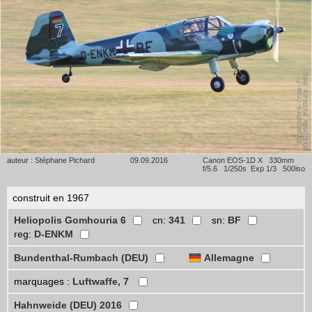
auteur : Stéphane Pichard
09.09.2016
Canon EOS-1D X 330mm
f/5.6 1/250s Exp 1/3 500iso
construit en 1967
Heliopolis Gomhouria 6
cn:
341
sn:
BF
reg:
D-ENKM
Bundenthal-Rumbach (DEU)
Allemagne
marquages :
Luftwaffe, 7
Hahnweide (DEU) 2016