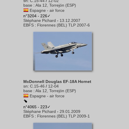
sn
:
C.15-44
/
12-02
base
:
Ala 12, Torrejón (ESP)
Espagne - air force
n°3204 - 226✓
Stéphane Pichard
-
13.12.2007
EBFS
:
Florennes (BEL) TLP 2007-6
McDonnell Douglas EF-18A Hornet
sn
:
C.15-46
/
12-04
base
:
Ala 12, Torrejón (ESP)
Espagne - air force
n°4065 - 223✓
Stéphane Pichard
-
29.01.2009
EBFS
:
Florennes (BEL) TLP 2009-1