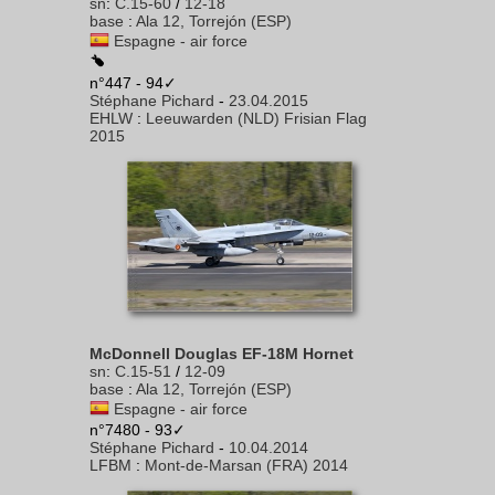
sn
:
C.15-60
/
12-18
base
:
Ala 12, Torrejón (ESP)
Espagne - air force
n°447 - 94✓
Stéphane Pichard
-
23.04.2015
EHLW
:
Leeuwarden (NLD) Frisian Flag
2015
McDonnell Douglas EF-18M Hornet
sn
:
C.15-51
/
12-09
base
:
Ala 12, Torrejón (ESP)
Espagne - air force
n°7480 - 93✓
Stéphane Pichard
-
10.04.2014
LFBM
:
Mont-de-Marsan (FRA) 2014