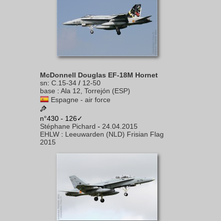
McDonnell Douglas EF-18M Hornet
sn
:
C.15-34
/
12-50
base
:
Ala 12, Torrejón (ESP)
Espagne - air force
n°430 - 126✓
Stéphane Pichard
-
24.04.2015
EHLW
:
Leeuwarden (NLD) Frisian Flag
2015