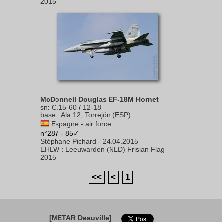
2015
McDonnell Douglas EF-18M Hornet
sn
:
C.15-60
/
12-18
base
:
Ala 12, Torrejón (ESP)
Espagne - air force
n°287 - 85✓
Stéphane Pichard
-
24.04.2015
EHLW
:
Leeuwarden (NLD) Frisian Flag
2015
<<
<
1
[METAR Deauville]