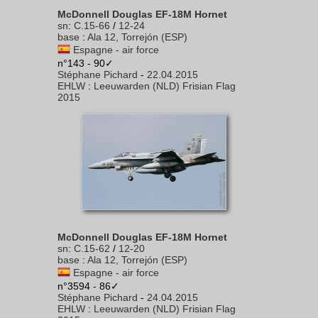
McDonnell Douglas EF-18M Hornet
sn
:
C.15-66
/
12-24
base
:
Ala 12, Torrejón (ESP)
Espagne - air force
n°143 - 90✓
Stéphane Pichard
-
22.04.2015
EHLW
:
Leeuwarden (NLD) Frisian Flag
2015
McDonnell Douglas EF-18M Hornet
sn
:
C.15-62
/
12-20
base
:
Ala 12, Torrejón (ESP)
Espagne - air force
n°3594 - 86✓
Stéphane Pichard
-
24.04.2015
EHLW
:
Leeuwarden (NLD) Frisian Flag