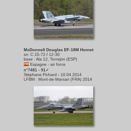
McDonnell Douglas EF-18M Hornet
sn
:
C.15-72
/
12-30
base
:
Ala 12, Torrejón (ESP)
Espagne - air force
n°7481 - 91✓
Stéphane Pichard
-
10.04.2014
LFBM
:
Mont-de-Marsan (FRA) 2014