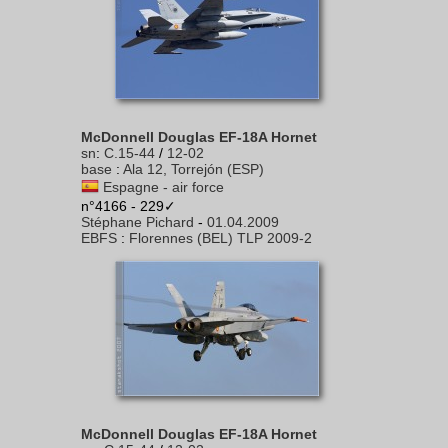
McDonnell Douglas EF-18A Hornet
sn
:
C.15-44
/
12-02
base
:
Ala 12, Torrejón (ESP)
Espagne - air force
n°4166 - 229✓
Stéphane Pichard
-
01.04.2009
EBFS
:
Florennes (BEL) TLP 2009-2
McDonnell Douglas EF-18A Hornet