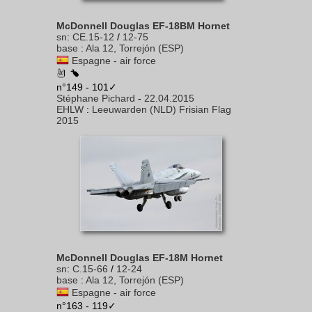
McDonnell Douglas EF-18BM Hornet
sn
:
CE.15-12
/
12-75
base
:
Ala 12, Torrejón (ESP)
Espagne - air force
n°149 - 101✓
Stéphane Pichard
-
22.04.2015
EHLW
:
Leeuwarden (NLD) Frisian Flag
2015
McDonnell Douglas EF-18M Hornet
sn
:
C.15-66
/
12-24
base
:
Ala 12, Torrejón (ESP)
Espagne - air force
n°163 - 119✓