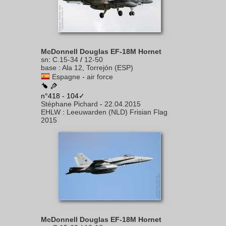
McDonnell Douglas EF-18M Hornet
sn
:
C.15-34
/
12-50
base
:
Ala 12, Torrejón (ESP)
Espagne - air force
n°418 - 104✓
Stéphane Pichard
-
22.04.2015
EHLW
:
Leeuwarden (NLD) Frisian Flag
2015
McDonnell Douglas EF-18M Hornet