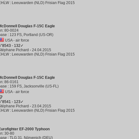
EHLW
:
Leeuwarden (NLD) Frisian Flag 2015
McDonnell Douglas F-15C Eagle
sn
:
80-0024
base
:
123 FS, Portland (US-OR)
USA - air force
n°8543 - 132✓
Stéphane Pichard
-
24.04.2015
EHLW
:
Leeuwarden (NLD) Frisian Flag 2015
McDonnell Douglas F-15C Eagle
sn
:
86-0161
base
:
159 FS, Jacksonville (US-FL)
USA - air force
n°8541 - 123✓
Stéphane Pichard
-
23.04.2015
EHLW
:
Leeuwarden (NLD) Frisian Flag 2015
Eurofighter EF-2000 Typhoon
sn
:
30-80
base
:
TLG 31, Nörvenich (DEU)