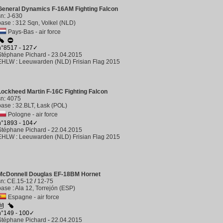
General Dynamics F-16AM Fighting Falcon
sn
:
J-630
base
:
312 Sqn, Volkel (NLD)
Pays-Bas - air force
n°8517 - 127✓
Stéphane Pichard
-
23.04.2015
EHLW
:
Leeuwarden (NLD) Frisian Flag 2015
Lockheed Martin F-16C Fighting Falcon
sn
:
4075
base
:
32.BLT, Łask (POL)
Pologne - air force
n°1893 - 104✓
Stéphane Pichard
-
22.04.2015
EHLW
:
Leeuwarden (NLD) Frisian Flag 2015
McDonnell Douglas EF-18BM Hornet
sn
:
CE.15-12
/
12-75
base
:
Ala 12, Torrejón (ESP)
Espagne - air force
n°149 - 100✓
Stéphane Pichard
-
22.04.2015