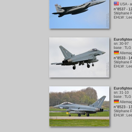
USA - a
n°8537 - 
Stéphane P
EHLW
:
Lee
Eurofighte
sn
:
30-97
base
:
TLG 
Allemag
n°8533 - 
Stéphane P
EHLW
:
Lee
Eurofighte
sn
:
31-10
base
:
TLG 
Allemag
n°8523 - 
Stéphane P
EHLW
:
Lee