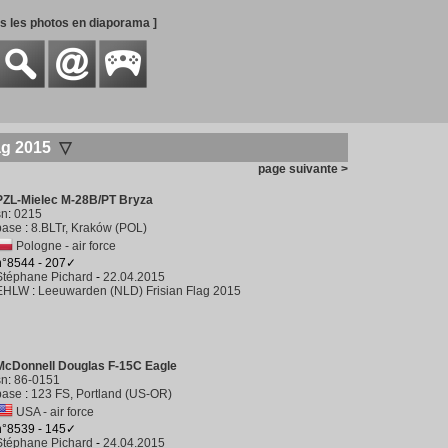
es les photos en diaporama ]
ag 2015
▽
page suivante >
PZL-Mielec M-28B/PT Bryza
sn
:
0215
base
:
8.BLTr, Kraków (POL)
Pologne - air force
n°8544 - 207✓
Stéphane Pichard
-
22.04.2015
EHLW
:
Leeuwarden (NLD) Frisian Flag 2015
McDonnell Douglas F-15C Eagle
sn
:
86-0151
base
:
123 FS, Portland (US-OR)
USA - air force
n°8539 - 145✓
Stéphane Pichard
-
24.04.2015