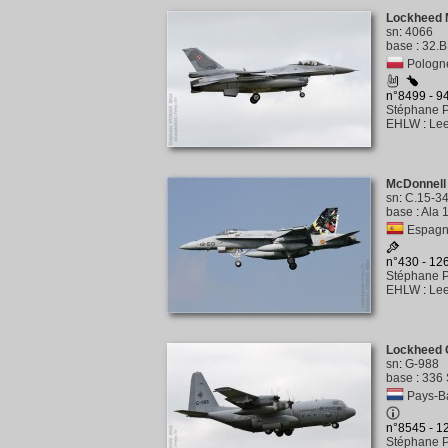
Lockheed M
sn
:
4066
base
:
32.B
Pologne
n°8499 - 9
Stéphane P
EHLW
:
Lee
McDonnell
sn
:
C.15-3
base
:
Ala 
Espagne
n°430 - 12
Stéphane P
EHLW
:
Lee
Lockheed 
sn
:
G-988
base
:
336 
Pays-Ba
n°8545 - 
Stéphane P