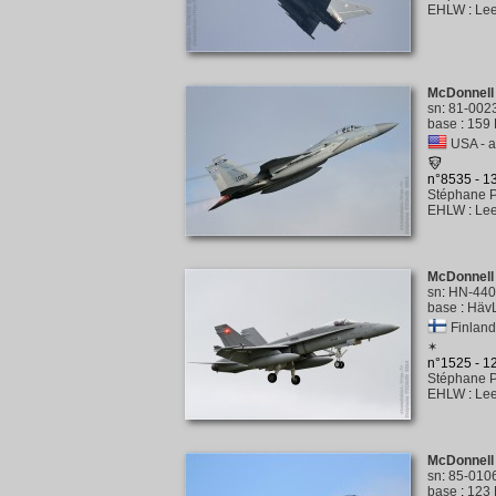
EHLW
:
Lee
McDonnell
sn
:
81-002
base
:
159 
USA - a
n°8535 - 
Stéphane P
EHLW
:
Lee
McDonnell
sn
:
HN-440
base
:
HävL
Finlande
✶
n°1525 - 
Stéphane P
EHLW
:
Lee
McDonnell
sn
:
85-010
base
:
123 