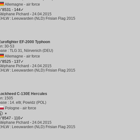
Allemagne - air force
n°8531 - 144✓
Stéphane Pichard
-
24.04.2015
EHLW
:
Leeuwarden (NLD) Frisian Flag 2015
Eurofighter EF-2000 Typhoon
sn
:
30-53
base
:
TLG 31, Nörvenich (DEU)
Allemagne - air force
n°8525 - 137✓
Stéphane Pichard
-
24.04.2015
EHLW
:
Leeuwarden (NLD) Frisian Flag 2015
Lockheed C-130E Hercules
sn
:
1505
base
:
14. eltr, Powidz (POL)
Pologne - air force
✶
n°8547 - 110✓
Stéphane Pichard
-
24.04.2015
EHLW
:
Leeuwarden (NLD) Frisian Flag 2015