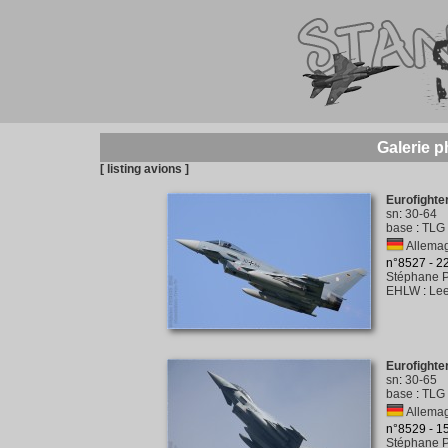
Galerie p
[ listing avions ]
Eurofighte
sn
:
30-64
base
:
TLG 
Allemag
n°8527 - 
Stéphane P
EHLW
:
Lee
Eurofighte
sn
:
30-65
base
:
TLG 
Allemag
n°8529 - 
Stéphane P