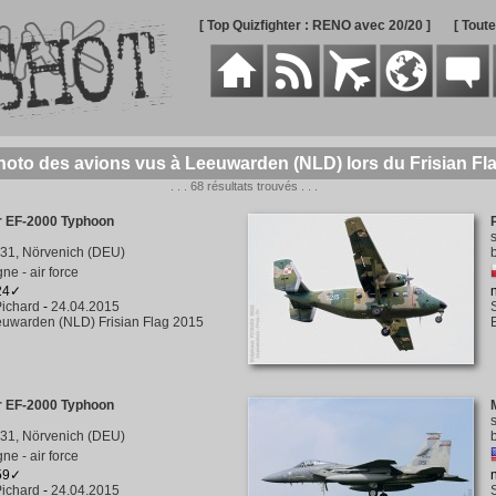
[ Top Quizfighter : RENO avec 20/20 ]
[ Tout
hoto des avions vus à Leeuwarden (NLD) lors du Frisian Fl
. . . 68 résultats trouvés . . .
r EF-2000 Typhoon
31, Nörvenich (DEU)
ne - air force
224✓
ichard
-
24.04.2015
uwarden (NLD) Frisian Flag 2015
r EF-2000 Typhoon
31, Nörvenich (DEU)
ne - air force
159✓
ichard
-
24.04.2015