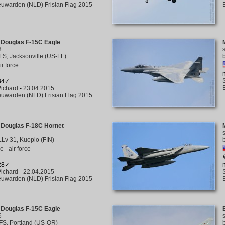
uwarden (NLD) Frisian Flag 2015
 Douglas F-15C Eagle
3
FS, Jacksonville (US-FL)
ir force
134✓
ichard
-
23.04.2015
uwarden (NLD) Frisian Flag 2015
 Douglas F-18C Hornet
Lv 31, Kuopio (FIN)
 - air force
128✓
ichard
-
22.04.2015
uwarden (NLD) Frisian Flag 2015
 Douglas F-15C Eagle
6
FS, Portland (US-OR)