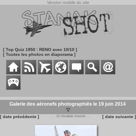
[ Top Quiz 1950 : RENO avec 10/10 ]
[ Toutes les photos en diaporama ]
Galerie des aéronefs photographiés le 19 juin 2014
▽
[ date précédente ]
. . . 12 résultats trouvés . . .
[ date suivante ]