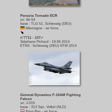
Panavia Tornado ECR
sn
:
46-54
base
:
TLG 51, Schleswig (DEU)
Allemagne - air force
n°7711 - 107✓
Stéphane Pichard
-
19.06.2014
ETNS
:
Schleswig (DEU) NTM 2014
General Dynamics F-16AM Fighting
Falcon
sn
:
J-015
base
:
313 Sqn, Volkel (NLD)
Pays-Bas - air force