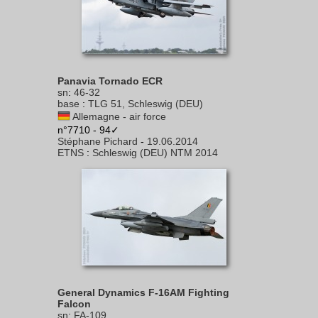
Panavia Tornado ECR
sn
:
46-32
base
:
TLG 51, Schleswig (DEU)
Allemagne - air force
n°7710 - 94✓
Stéphane Pichard
-
19.06.2014
ETNS
:
Schleswig (DEU) NTM 2014
General Dynamics F-16AM Fighting
Falcon
sn
:
FA-109