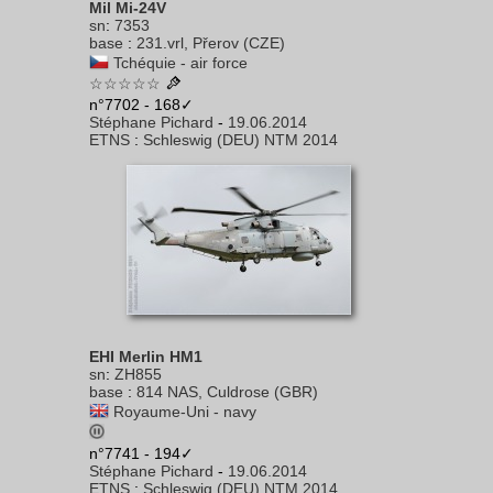
Mil Mi-24V
sn
:
7353
base
:
231.vrl, Přerov (CZE)
Tchéquie - air force
☆☆☆☆☆
n°7702 - 168✓
Stéphane Pichard
-
19.06.2014
ETNS
:
Schleswig (DEU) NTM 2014
EHI Merlin HM1
sn
:
ZH855
base
:
814 NAS, Culdrose (GBR)
Royaume-Uni - navy
n°7741 - 194✓
Stéphane Pichard
-
19.06.2014
ETNS
:
Schleswig (DEU) NTM 2014