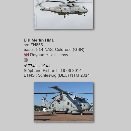
EHI Merlin HM1
sn
:
ZH855
base
:
814 NAS, Culdrose (GBR)
Royaume-Uni - navy
n°7741 - 194✓
Stéphane Pichard
-
19.06.2014
ETNS
:
Schleswig (DEU) NTM 2014