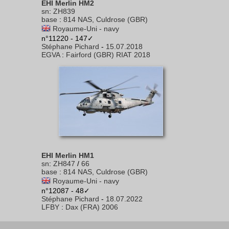
EHI Merlin HM2
sn
:
ZH839
base
:
814 NAS, Culdrose (GBR)
Royaume-Uni - navy
n°11220 - 147✓
Stéphane Pichard
-
15.07.2018
EGVA
:
Fairford (GBR) RIAT 2018
EHI Merlin HM1
sn
:
ZH847
/
66
base
:
814 NAS, Culdrose (GBR)
Royaume-Uni - navy
n°12087 - 48✓
Stéphane Pichard
-
18.07.2022
LFBY
:
Dax (FRA) 2006