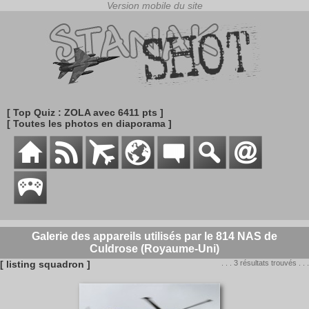
[ Top Quiz : ZOLA avec 6411 pts ]
[ Toutes les photos en diaporama ]
Galerie des appareils utilisés par le 814 NAS de
Culdrose (Royaume-Uni)
[ listing squadron ]
. . . 3 résultats trouvés . . .