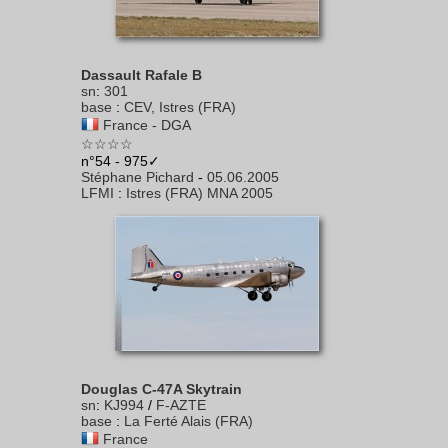
Dassault Rafale B
sn
:
301
base
:
CEV, Istres (FRA)
France - DGA
☆☆☆☆
n°54 - 975✓
Stéphane Pichard
-
05.06.2005
LFMI
:
Istres (FRA) MNA 2005
Douglas C-47A Skytrain
sn
:
KJ994
/
F-AZTE
base
:
La Ferté Alais (FRA)
France