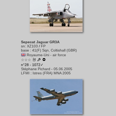
Sepecat Jaguar GR3A
sn
:
XZ103
/
FP
base
:
41(F) Sqn, Coltishall (GBR)
Royaume-Uni - air force
☆☆☆
n°28 - 1072✓
Stéphane Pichard
-
05.06.2005
LFMI
:
Istres (FRA) MNA 2005