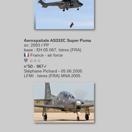
Aerospatiale AS332C Super Puma
sn
:
2093
/
PP
base
:
EH 05.067, Istres (FRA)
France - air force
☆☆☆
n°50 - 967✓
Stéphane Pichard
-
05.06.2005
LFMI
:
Istres (FRA) MNA 2005