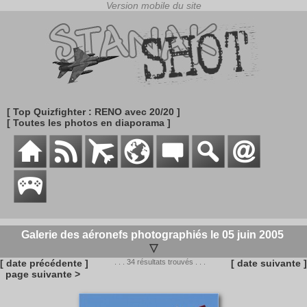
[ Top Quizfighter : RENO avec 20/20 ]
[ Toutes les photos en diaporama ]
Galerie des aéronefs photographiés le 05 juin 2005
▽
[ date précédente ]
. . . 34 résultats trouvés . . .
[ date suivante ]
page suivante >