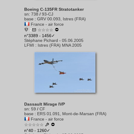
Boeing C-135FR Stratotanker
sn
:
738
/
93-CJ
base
:
GRV 00.093, Istres (FRA)
France - air force
2
☆☆☆☆
n°3389 - 1456✓
Stéphane Pichard
-
05.06.2005
LFMI
:
Istres (FRA) MNA 2005
Dassault Mirage IVP
sn
:
59
/
CF
base
:
ERS 01.091, Mont-de-Marsan (FRA)
France - air force
☆☆☆☆☆
n°40 - 1260✓