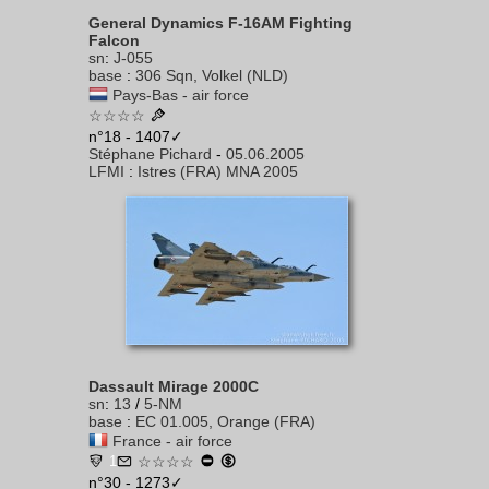
General Dynamics F-16AM Fighting
Falcon
sn
:
J-055
base
:
306 Sqn, Volkel (NLD)
Pays-Bas - air force
☆☆☆☆
n°18 - 1407✓
Stéphane Pichard
-
05.06.2005
LFMI
:
Istres (FRA) MNA 2005
Dassault Mirage 2000C
sn
:
13
/
5-NM
base
:
EC 01.005, Orange (FRA)
France - air force
1
☆☆☆☆
n°30 - 1273✓