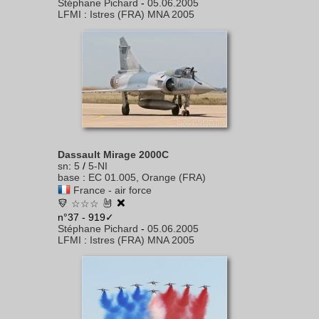
Stéphane Pichard
-
05.06.2005
LFMI
:
Istres (FRA) MNA 2005
Dassault Mirage 2000C
sn
:
5
/
5-NI
base
:
EC 01.005, Orange (FRA)
France - air force
☆☆☆
n°37 - 919✓
Stéphane Pichard
-
05.06.2005
LFMI
:
Istres (FRA) MNA 2005