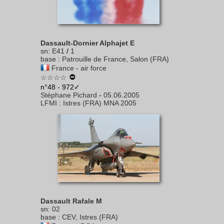
Dassault-Dornier Alphajet E
sn
:
E41
/
1
base
:
Patrouille de France, Salon (FRA)
France - air force
☆☆☆☆
n°48 - 972✓
Stéphane Pichard
-
05.06.2005
LFMI
:
Istres (FRA) MNA 2005
Dassault Rafale M
sn
:
02
base
:
CEV, Istres (FRA)