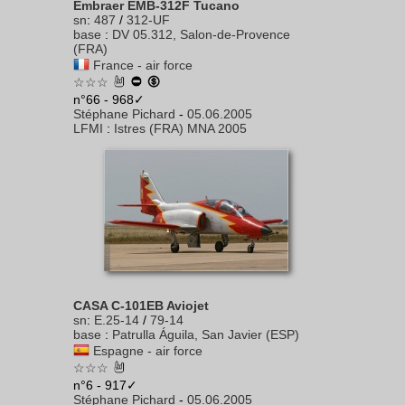
Embraer EMB-312F Tucano
sn
:
487
/
312-UF
base
:
DV 05.312, Salon-de-Provence
(FRA)
France - air force
☆☆☆
n°66 - 968✓
Stéphane Pichard
-
05.06.2005
LFMI
:
Istres (FRA) MNA 2005
CASA C-101EB Aviojet
sn
:
E.25-14
/
79-14
base
:
Patrulla Águila, San Javier (ESP)
Espagne - air force
☆☆☆
n°6 - 917✓
Stéphane Pichard
-
05.06.2005