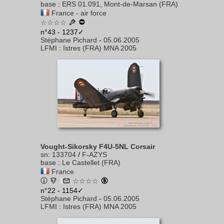
base
:
ERS 01.091, Mont-de-Marsan (FRA)
France - air force
☆☆☆☆
n°43 - 1237✓
Stéphane Pichard
-
05.06.2005
LFMI
:
Istres (FRA) MNA 2005
Vought-Sikorsky F4U-5NL Corsair
sn
:
133704
/
F-AZYS
base
:
Le Castellet (FRA)
France
1
☆☆☆☆
n°22 - 1154✓
Stéphane Pichard
-
05.06.2005
LFMI
:
Istres (FRA) MNA 2005