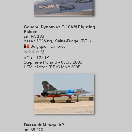
General Dynamics F-16AM Fighting
Falcon
sn
:
FA-133
base
:
10 Wing, Kleine-Brogel (BEL)
Belgique - air force
☆☆☆☆
n°17 - 1238✓
Stéphane Pichard
-
05.06.2005
LFMI
:
Istres (FRA) MNA 2005
Dassault Mirage IVP
sn
:
59
/
CF