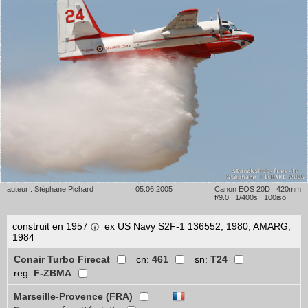
auteur : Stéphane Pichard
05.06.2005
Canon EOS 20D 420mm
f/9.0 1/400s 100iso
construit en 1957
ex US Navy S2F-1 136552, 1980, AMARG,
1984
Conair Turbo Firecat
cn:
461
sn:
T24
reg:
F-ZBMA
Marseille-Provence (FRA)