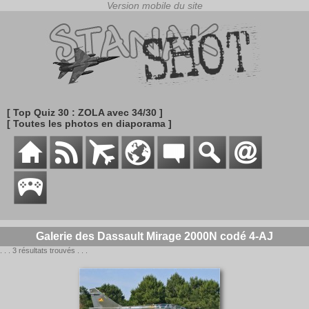
[ Top Quiz 30 : ZOLA avec 34/30 ]
[ Toutes les photos en diaporama ]
Galerie des Dassault Mirage 2000N codé 4-AJ
. . . 3 résultats trouvés . . .