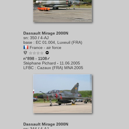
Dassault Mirage 2000N
sn
:
350
/
4-AJ
base
:
EC 01.004, Luxeuil (FRA)
France - air force
☆☆☆☆
n°898 - 1108✓
Stéphane Pichard
-
11.06.2005
LFBC
:
Cazaux (FRA) MNA 2005
Dassault Mirage 2000N
sn
:
344
/
4-AJ