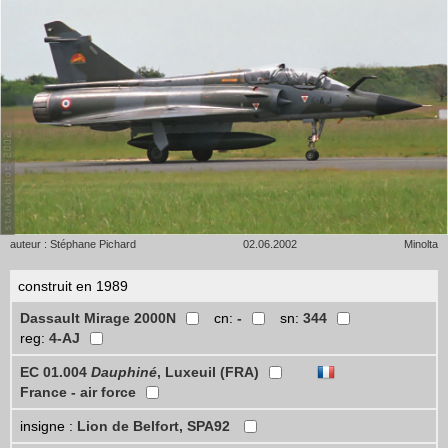
auteur : Stéphane Pichard
02.06.2002
Minolta
construit en 1989
Dassault Mirage 2000N
cn:
-
sn:
344
reg:
4-AJ
EC 01.004
Dauphiné
, Luxeuil (FRA)
France - air force
insigne :
Lion de Belfort, SPA92