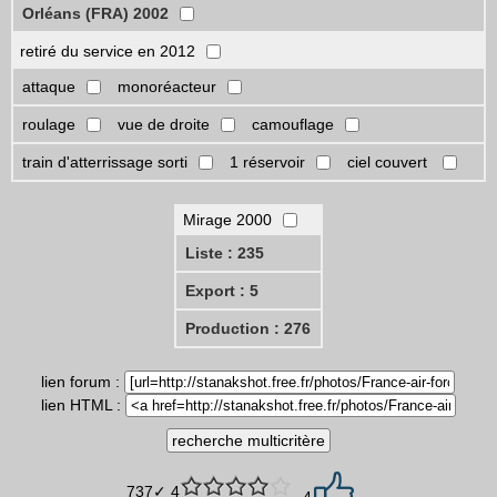
Orléans (FRA) 2002
retiré du service en 2012
attaque
monoréacteur
roulage
vue de droite
camouflage
train d'atterrissage sorti
1 réservoir
ciel couvert
Mirage 2000
Liste : 235
Export : 5
Production : 276
lien forum :
lien HTML :
737✓ 4