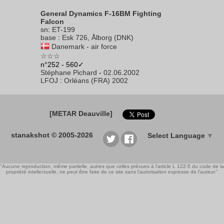
General Dynamics F-16BM Fighting
Falcon
sn
:
ET-199
base
:
Esk 726, Ålborg (DNK)
Danemark - air force
☆☆☆
n°252 - 560✓
Stéphane Pichard
-
02.06.2002
LFOJ
:
Orléans (FRA) 2002
[METAR Deauville]
stanakshot © 2005-2026
Select Language
▼
"Aucune reproduction, même partielle, autres que celles prévues à l'article L 122-5 du code de la
propriété intellectuelle, ne peut être faite de ce site sans l'autorisation expresse de l'auteur."