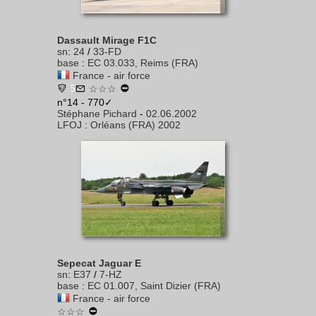
Dassault Mirage F1C
sn
:
24
/
33-FD
base
:
EC 03.033, Reims (FRA)
France - air force
5
☆☆☆
n°14 - 770✓
Stéphane Pichard
-
02.06.2002
LFOJ
:
Orléans (FRA) 2002
Sepecat Jaguar E
sn
:
E37
/
7-HZ
base
:
EC 01.007, Saint Dizier (FRA)
France - air force
☆☆☆