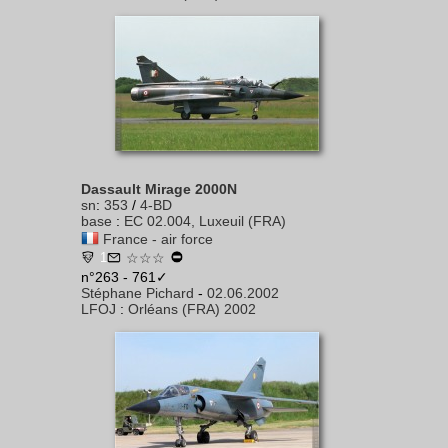
Dassault Mirage 2000N
sn
:
353
/
4-BD
base
:
EC 02.004, Luxeuil (FRA)
France - air force
1
☆☆☆
n°263 - 761✓
Stéphane Pichard
-
02.06.2002
LFOJ
:
Orléans (FRA) 2002