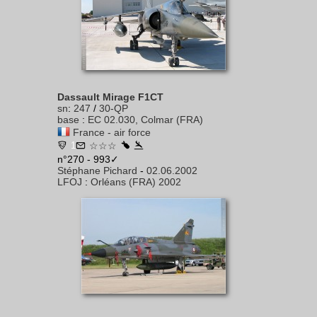
Dassault Mirage F1CT
sn
:
247
/
30-QP
base
:
EC 02.030, Colmar (FRA)
France - air force
1
☆☆☆
n°270 - 993✓
Stéphane Pichard
-
02.06.2002
LFOJ
:
Orléans (FRA) 2002