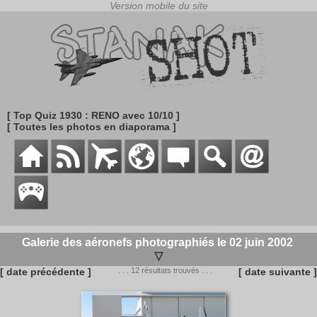
[ Top Quiz 1930 : RENO avec 10/10 ]
[ Toutes les photos en diaporama ]
Galerie des aéronefs photographiés le 02 juin 2002
▽
[ date précédente ]
. . . 12 résultats trouvés . . .
[ date suivante ]