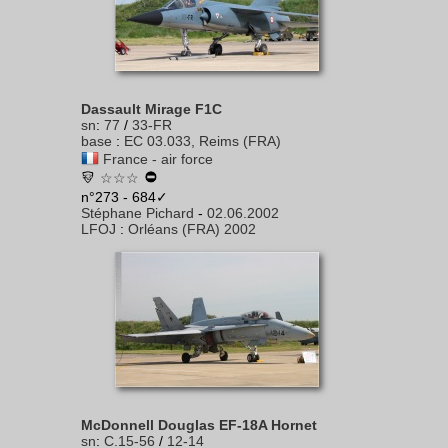
Dassault Mirage F1C
sn
:
77
/
33-FR
base
:
EC 03.033, Reims (FRA)
France - air force
☆☆☆
n°273 - 684✓
Stéphane Pichard
-
02.06.2002
LFOJ
:
Orléans (FRA) 2002
McDonnell Douglas EF-18A Hornet
sn
:
C.15-56
/
12-14