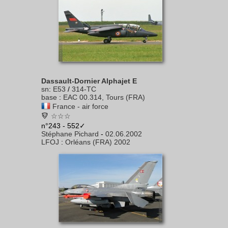
Dassault-Dornier Alphajet E
sn
:
E53
/
314-TC
base
:
EAC 00.314, Tours (FRA)
France - air force
☆☆☆
n°243 - 552✓
Stéphane Pichard
-
02.06.2002
LFOJ
:
Orléans (FRA) 2002