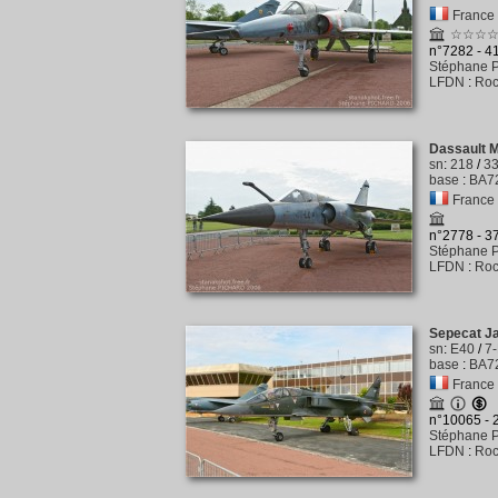
France -
☆☆☆
n°7282 - 
Stéphane P
LFDN
:
Roc
Dassault 
sn
:
218
/
3
base
:
BA72
France -
n°2778 - 
Stéphane P
LFDN
:
Roc
Sepecat J
sn
:
E40
/
7
base
:
BA72
France -
n°10065 -
Stéphane P
LFDN
:
Roc