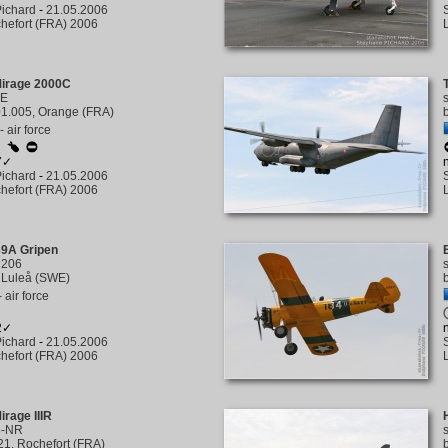
ichard
-
21.05.2006
hefort (FRA) 2006
Mirage 2000C
NE
1.005, Orange (FRA)
 air force
☆
7✓
ichard
-
21.05.2006
hefort (FRA) 2006
9A Gripen
/
206
 Luleå (SWE)
 air force
2✓
ichard
-
21.05.2006
hefort (FRA) 2006
irage IIIR
3-NR
1, Rochefort (FRA)