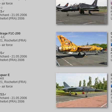
 air force
☆☆
415✓
ichard
-
21.05.2006
hefort (FRA) 2006
Mirage F1C-200
3-LC
1, Rochefort (FRA)
 air force
370✓
ichard
-
21.05.2006
hefort (FRA) 2006
aguar E
-HX
1, Rochefort (FRA)
 air force
 253✓
ichard
-
21.05.2006
hefort (FRA) 2006