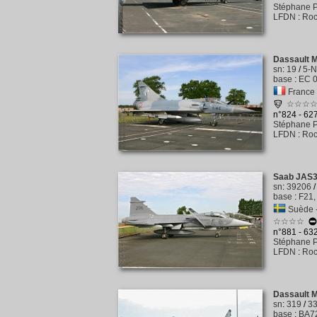
Stéphane P
LFDN
:
Roc
Dassault 
sn
:
19
/
5-
base
:
EC 0
France -
☆☆☆
n°824 - 62
Stéphane P
LFDN
:
Roc
Saab JAS3
sn
:
39206
base
:
F21,
Suède -
☆☆☆☆
n°881 - 63
Stéphane P
LFDN
:
Roc
Dassault M
sn
:
319
/
3
base
:
BA72