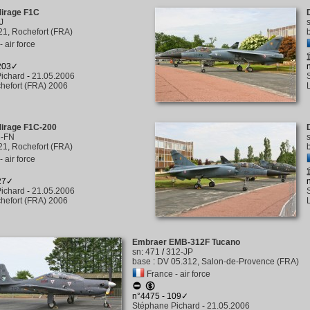
Mirage F1C
J
1, Rochefort (FRA)
 air force
 203✓
ichard
-
21.05.2006
hefort (FRA) 2006
Mirage F1C-200
3-FN
1, Rochefort (FRA)
 air force
127✓
ichard
-
21.05.2006
hefort (FRA) 2006
Embraer EMB-312F Tucano
sn
:
471
/
312-JP
base
:
DV 05.312, Salon-de-Provence (FRA)
France - air force
n°4475 - 109✓
Stéphane Pichard
-
21.05.2006