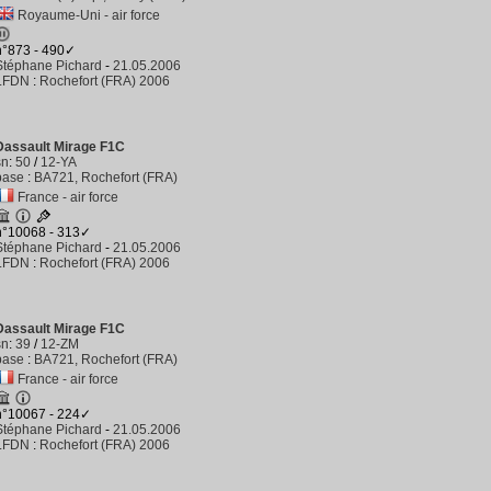
Royaume-Uni - air force
n°873 - 490✓
Stéphane Pichard
-
21.05.2006
LFDN
:
Rochefort (FRA) 2006
Dassault Mirage F1C
sn
:
50
/
12-YA
base
:
BA721, Rochefort (FRA)
France - air force
n°10068 - 313✓
Stéphane Pichard
-
21.05.2006
LFDN
:
Rochefort (FRA) 2006
Dassault Mirage F1C
sn
:
39
/
12-ZM
base
:
BA721, Rochefort (FRA)
France - air force
n°10067 - 224✓
Stéphane Pichard
-
21.05.2006
LFDN
:
Rochefort (FRA) 2006