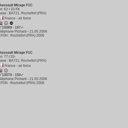
Dassault Mirage F1C
sn
:
62
/
33-FK
base
:
BA721, Rochefort (FRA)
France - air force
n°10069 - 167✓
Stéphane Pichard
-
21.05.2006
LFDN
:
Rochefort (FRA) 2006
Dassault Mirage F1C
sn
:
77
/
33-
base
:
BA721, Rochefort (FRA)
France - air force
n°10070 - 150✓
Stéphane Pichard
-
21.05.2006
LFDN
:
Rochefort (FRA) 2006