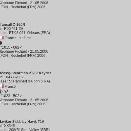
Stéphane Pichard
-
21.05.2006
LFDN
:
Rochefort (FRA) 2006
Transall C-160R
sn
:
R90
/
61-ZH
base
:
ET 03.061, Orléans (FRA)
France - air force
n°1015 - 682✓
Stéphane Pichard
-
21.05.2006
LFDN
:
Rochefort (FRA) 2006
Boeing-Stearman PT-17 Kaydet
sn
:
184
/
F-AZST
base
:
St Rambert d'Albon (FRA)
France
n°1023 - 502✓
Stéphane Pichard
-
21.05.2006
LFDN
:
Rochefort (FRA) 2006
Hawker Siddeley Hawk T1A
sn
:
XX345
base
:
208(R) Sqn, Valley (GBR)