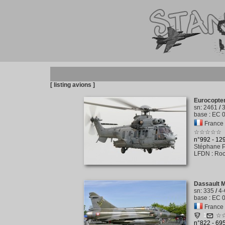
[ listing avions ]
Eurocopte
sn
:
2461
/
base
:
EC 0
France -
☆☆☆☆☆
n°992 - 1
Stéphane P
LFDN
:
Roc
Dassault 
sn
:
335
/
4-
base
:
EC 0
France -
1
☆
n°822 - 69