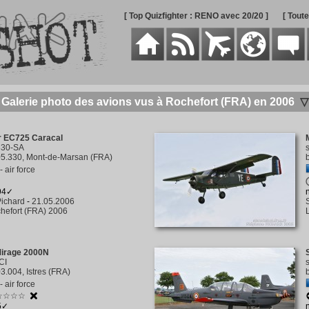
[ Top Quizfighter : RENO avec 20/20 ]
[ Tout
Galerie photo des avions vus à Rochefort (FRA) en 2006
▽
r EC725 Caracal
330-SA
5.330, Mont-de-Marsan (FRA)
 air force
294✓
ichard
-
21.05.2006
hefort (FRA) 2006
Mirage 2000N
CI
3.004, Istres (FRA)
 air force
☆☆☆☆
5✓