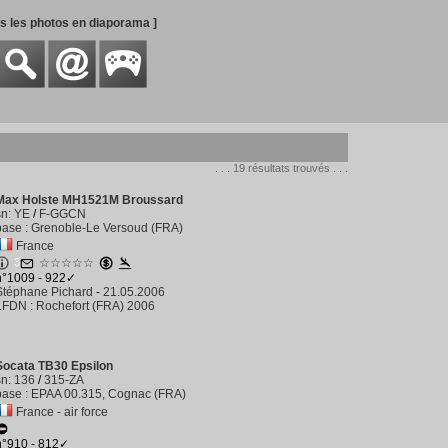
es les photos en diaporama ]
. . . 19 résultats trouvés . . .
Max Holste MH1521M Broussard
sn
:
YE
/
F-GGCN
base
:
Grenoble-Le Versoud (FRA)
France
3
☆☆☆☆☆
n°1009 - 922✓
Stéphane Pichard
-
21.05.2006
LFDN
:
Rochefort (FRA) 2006
Socata TB30 Epsilon
sn
:
136
/
315-ZA
base
:
EPAA 00.315, Cognac (FRA)
France - air force
n°910 - 812✓