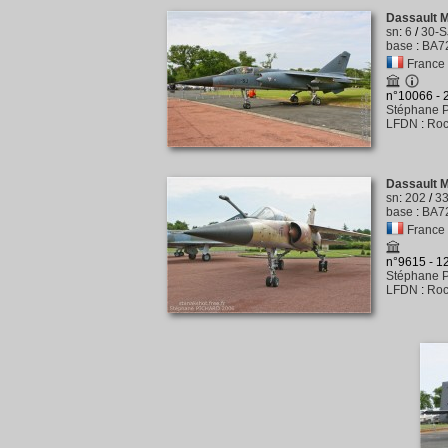
Dassault 
sn
:
6
/
30-S
base
:
BA72
France -
n°10066 -
Stéphane P
LFDN
:
Roc
Dassault 
sn
:
202
/
3
base
:
BA72
France -
n°9615 - 
Stéphane P
LFDN
:
Roc