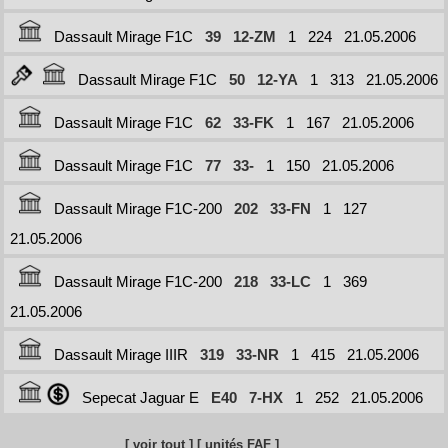
Dassault Mirage F1C
39
12-ZM
1
224
21.05.2006
Dassault Mirage F1C
50
12-YA
1
313
21.05.2006
Dassault Mirage F1C
62
33-FK
1
167
21.05.2006
Dassault Mirage F1C
77
33-
1
150
21.05.2006
Dassault Mirage F1C-200
202
33-FN
1
127
21.05.2006
Dassault Mirage F1C-200
218
33-LC
1
369
21.05.2006
Dassault Mirage IIIR
319
33-NR
1
415
21.05.2006
Sepecat Jaguar E
E40
7-HX
1
252
21.05.2006
[ voir tout ]
[ unités FAF ]