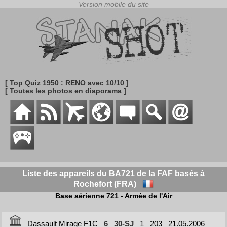
[ Top Quiz 1950 : RENO avec 10/10 ]
[ Toutes les photos en diaporama ]
Liste des appareils du BA721 de la FAF basés à
Rochefort (FRA)
Base aérienne 721 - Armée de l'Air
Dassault Mirage F1C
6
30-SJ
1
203
21.05.2006