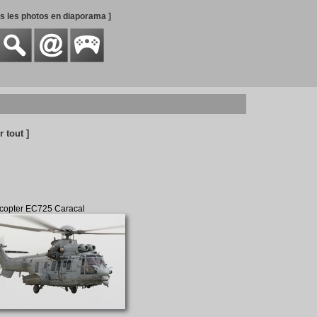
es les photos en diaporama ]
r tout ]
copter EC725 Caracal