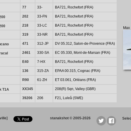
77
33-
BA721, Rochefort (FRA)
202
33-FN
BA721, Rochefort (FRA)
200
218
33-LC
BA721, Rochefort (FRA)
200
Max 
319
33-NR
BA721, Rochefort (FRA)
471
312-JP
DV 05.312, Salon-de-Provence (FRA)
ucano
2461
330-SA
EC 05.330, Mont-de-Marsan (FRA)
racal
E40
7-HX
BA721, Rochefort (FRA)
136
315-ZA
EPAA 00.315, Cognac (FRA)
R90
61-ZH
ET 03.061, Orléans (FRA)
XX345
208(R) Sqn, Valley (GBR)
k T1A
39206
206
F21, Luleå (SWE)
ille]
stanakshot © 2005-2026
Sele