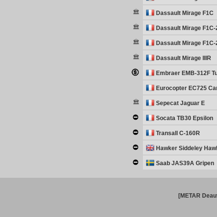
Dassault Mirage F1C
Dassault Mirage F1C-
Dassault Mirage F1C-
Dassault Mirage IIIR
Embraer EMB-312F T
Eurocopter EC725 Ca
Sepecat Jaguar E
Socata TB30 Epsilon
Transall C-160R
Hawker Siddeley Haw
Saab JAS39A Gripen
[METAR Deauv