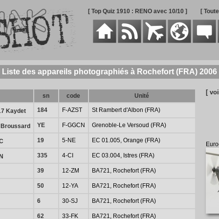
[ Top Quiz 1910 : RENO avec 10/10 ]
[ Tout
Liste des appareils photographiés à Rochefort (FRA) 2006
[ voi
sn
code
Unité
184
F-AZST
St Rambert d'Albon (FRA)
17 Kaydet
YE
F-GGCN
Grenoble-Le Versoud (FRA)
 Broussard
19
5-NE
EC 01.005, Orange (FRA)
0C
Euro
335
4-CI
EC 03.004, Istres (FRA)
0N
39
12-ZM
BA721, Rochefort (FRA)
50
12-YA
BA721, Rochefort (FRA)
6
30-SJ
BA721, Rochefort (FRA)
62
33-FK
BA721, Rochefort (FRA)