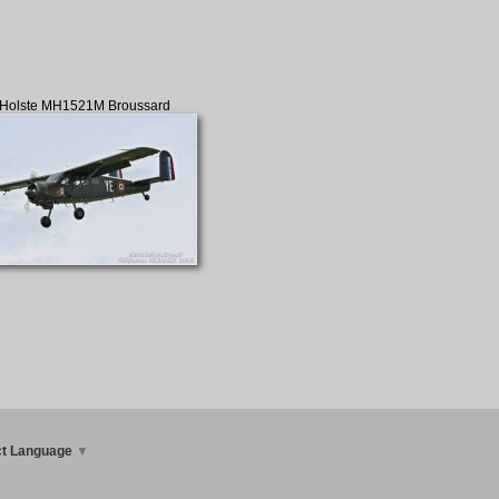
Holste MH1521M Broussard
ct Language
▼