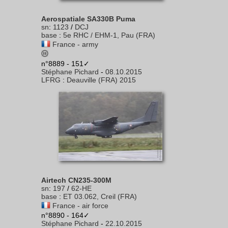
Aerospatiale SA330B Puma
sn
:
1123
/
DCJ
base
:
5e RHC / EHM-1, Pau (FRA)
France - army
n°8889 - 151✓
Stéphane Pichard
-
08.10.2015
LFRG
:
Deauville (FRA) 2015
Airtech CN235-300M
sn
:
197
/
62-HE
base
:
ET 03.062, Creil (FRA)
France - air force
n°8890 - 164✓
Stéphane Pichard
-
22.10.2015