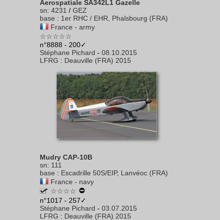
Aerospatiale SA342L1 Gazelle
sn
:
4231
/
GEZ
base
:
1er RHC / EHR, Phalsbourg (FRA)
France - army
☆☆☆☆☆
n°8888 - 200✓
Stéphane Pichard
-
08.10.2015
LFRG
:
Deauville (FRA) 2015
Mudry CAP-10B
sn
:
111
base
:
Escadrille 50S/EIP, Lanvéoc (FRA)
France - navy
☆☆☆☆
n°1017 - 257✓
Stéphane Pichard
-
03.07.2015
LFRG
:
Deauville (FRA) 2015