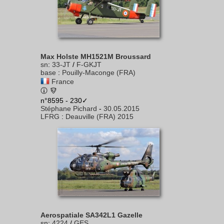
Max Holste MH1521M Broussard
sn
:
33-JT
/
F-GKJT
base
:
Pouilly-Maconge (FRA)
France
n°8595 - 230✓
Stéphane Pichard
-
30.05.2015
LFRG
:
Deauville (FRA) 2015
Aerospatiale SA342L1 Gazelle
sn
:
4224
/
GES