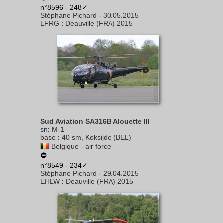
n°8596 - 248✓
Stéphane Pichard
-
30.05.2015
LFRG
:
Deauville (FRA) 2015
Sud Aviation SA316B Alouette III
sn
:
M-1
base
:
40 sm, Koksijde (BEL)
Belgique - air force
n°8549 - 234✓
Stéphane Pichard
-
29.04.2015
EHLW
:
Deauville (FRA) 2015