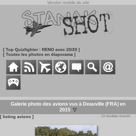
[ Top Quizfighter : RENO avec 20/20 ]
[ Toutes les photos en diaporama ]
Galerie photo des avions vus à Deauville (FRA) en
2015
▽
[ listing avions ]
. . . 13 résultats trouvés . . .