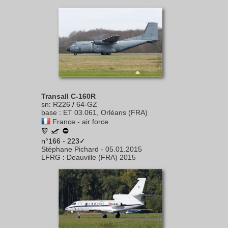
Transall C-160R
sn
:
R226
/
64-GZ
base
:
ET 03.061, Orléans (FRA)
France - air force
n°166 - 223✓
Stéphane Pichard
-
05.01.2015
LFRG
:
Deauville (FRA) 2015