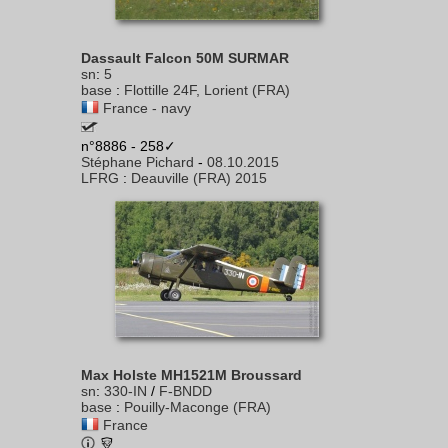
Dassault Falcon 50M SURMAR
sn
:
5
base
:
Flottille 24F, Lorient (FRA)
France - navy
n°8886 - 258✓
Stéphane Pichard
-
08.10.2015
LFRG
:
Deauville (FRA) 2015
Max Holste MH1521M Broussard
sn
:
330-IN
/
F-BNDD
base
:
Pouilly-Maconge (FRA)
France