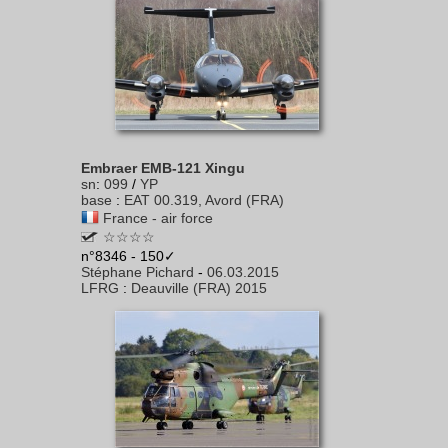
Embraer EMB-121 Xingu
sn
:
099
/
YP
base
:
EAT 00.319, Avord (FRA)
France - air force
☆☆☆☆
n°8346 - 150✓
Stéphane Pichard
-
06.03.2015
LFRG
:
Deauville (FRA) 2015