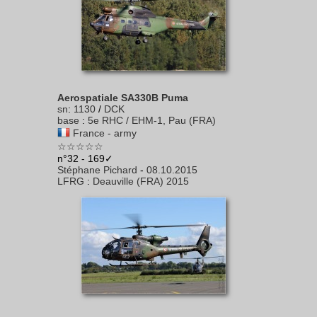
Aerospatiale SA330B Puma
sn
:
1130
/
DCK
base
:
5e RHC / EHM-1, Pau (FRA)
France - army
☆☆☆☆☆
n°32 - 169✓
Stéphane Pichard
-
08.10.2015
LFRG
:
Deauville (FRA) 2015