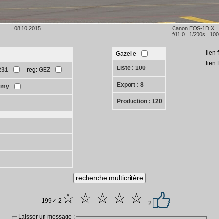
08.10.2015
Canon EOS-1D X
f/11.0 1/200s 100
lien 
Gazelle
lien
Liste : 100
231
reg:
GEZ
Export : 8
army
Production : 120
☆ ☆ ☆ ☆ ☆
199✓ 2
2
Laisser un message :