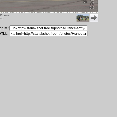
 110mm
iso
forum :
 HTML :