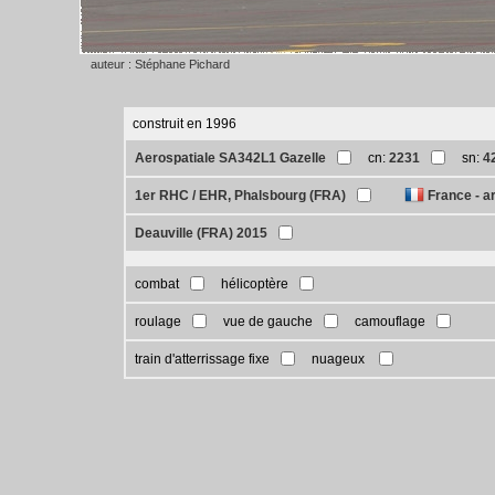
auteur : Stéphane Pichard
construit en 1996
Aerospatiale SA342L1 Gazelle
cn:
2231
sn:
4
1er RHC / EHR, Phalsbourg (FRA)
France - 
Deauville (FRA) 2015
combat
hélicoptère
roulage
vue de gauche
camouflage
train d'atterrissage fixe
nuageux