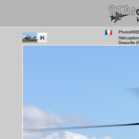
Photo#88
Hélicoptère
Deauville (