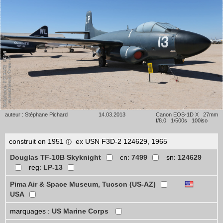
auteur : Stéphane Pichard
14.03.2013
Canon EOS-1D X 27mm
f/8.0 1/500s 100iso
construit en 1951
ex USN F3D-2 124629, 1965
Douglas TF-10B Skyknight
cn:
7499
sn:
124629
reg:
LP-13
Pima Air & Space Museum, Tucson (US-AZ)
USA
marquages :
US Marine Corps