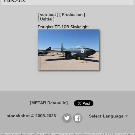
14.03.2013
[ voir tout ]
[ Production ]
[ Unités ]
Douglas TF-10B Skyknight
[METAR Deauville]
stanakshot © 2005-2026
Select Language
▼
"Aucune reproduction, même partielle, autres que celles prévues à l'article L 122-5 du code de la