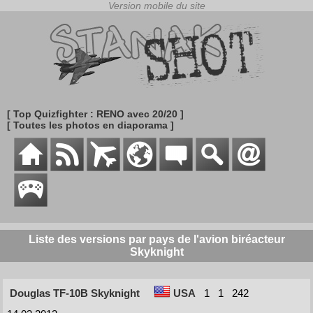
[ Top Quizfighter : RENO avec 20/20 ]
[ Toutes les photos en diaporama ]
Liste des versions par pays de l'avion biréacteur
Skyknight
Douglas TF-10B Skyknight
USA
1
1
242