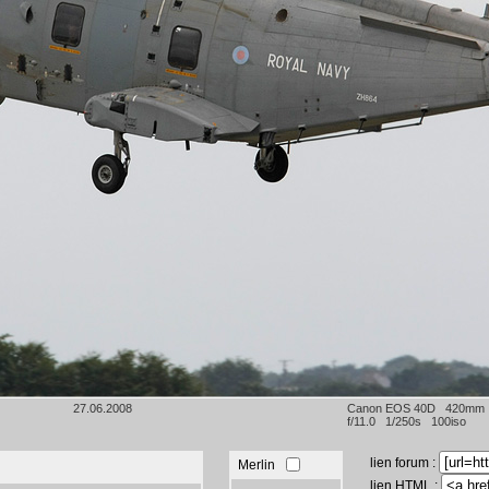
27.06.2008
Canon EOS 40D 420mm
f/11.0 1/250s 100iso
lien forum :
Merlin
lien HTML :