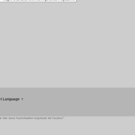
ct Language
▼
 site sans l'autorisation expresse de l'auteur."