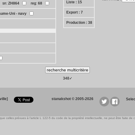
Liste : 15
sn:
ZH864
reg:
68
Export : 7
ume-Uni - navy
Production : 38
348✓
ille]
stanakshot © 2005-2026
Sele
e celles prévues à l'article L 122-5 du code de la propriété intellectuelle, ne peut être faite de ce