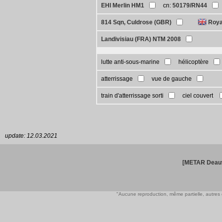
EHI Merlin HM1
cn:
50179/RN44
814 Sqn, Culdrose (GBR)
Roya
Landivisiau (FRA) NTM 2008
lutte anti-sous-marine
hélicoptère
atterrissage
vue de gauche
train d'atterrissage sorti
ciel couvert
update: 12.03.2021
[METAR Deauv
"Aucune reproduction, même partielle, autres qu