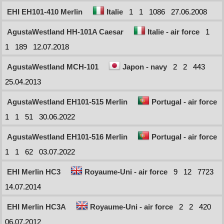
EHI EH101-410 Merlin
Italie
1
1
1086
27.06.2008
AgustaWestland HH-101A Caesar
Italie - air force
1
1
189
12.07.2018
AgustaWestland MCH-101
Japon - navy
2
2
443
25.04.2013
AgustaWestland EH101-515 Merlin
Portugal - air force
1
1
51
30.06.2022
AgustaWestland EH101-516 Merlin
Portugal - air force
1
1
62
03.07.2022
EHI Merlin HC3
Royaume-Uni - air force
9
12
7723
14.07.2014
EHI Merlin HC3A
Royaume-Uni - air force
2
2
420
06.07.2012