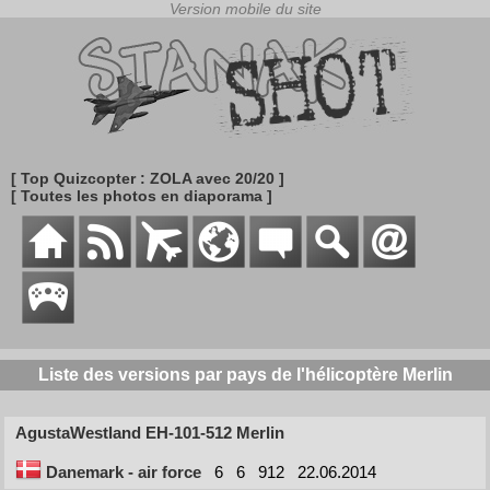
[ Top Quizcopter : ZOLA avec 20/20 ]
[ Toutes les photos en diaporama ]
Liste des versions par pays de l'hélicoptère Merlin
AgustaWestland EH-101-512 Merlin
Danemark - air force
6
6
912
22.06.2014