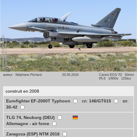
auteur : Stéphane Pichard
20.05.2016
Canon EOS 7D 50mm
f/5.6 1/800s 125iso
construit en 2008
Eurofighter EF-2000T Typhoon
cn:
146/GT015
sn:
30-42
TLG 74, Neuburg (DEU)
Allemagne - air force
Zaragoza (ESP) NTM 2016