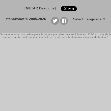
[METAR Deauville]
stanakshot © 2005-2026
Select Language
▼
"Aucune reproduction, même partielle, autres que celles prévues à l'article L 122-5 du code de la
propriété intellectuelle, ne peut être faite de ce site sans l'autorisation expresse de l'auteur."