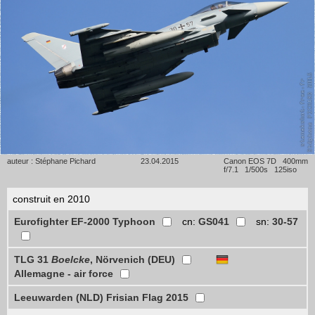
auteur : Stéphane Pichard
23.04.2015
Canon EOS 7D 400mm
f/7.1 1/500s 125iso
construit en 2010
Eurofighter EF-2000 Typhoon
cn:
GS041
sn:
30-57
TLG 31
Boelcke
, Nörvenich (DEU)
Allemagne - air force
Leeuwarden (NLD) Frisian Flag 2015